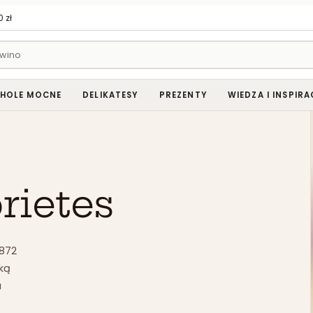
 zł
HOLE MOCNE
DELIKATESY
PREZENTY
WIEDZA I INSPIRA
rietes
1872
oką
a