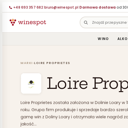
Przejdź
+48 693 357 682
|
biuro@winespot.pl
|
Darmowa dostawa
od 300
do
treści
WINO
ALKO
MARKI
›
LOIRE PROPRIETES
Loire Prop
Loire Proprietes została założona w Dolinie Loary w 
roku. Grupa firm produkuje i sprzedaje bardzo szer
gamę win z Doliny Loary i otrzymała wiele nagród z
jakość…