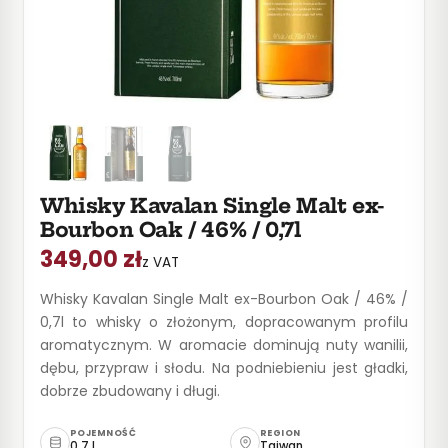
Whisky Kavalan Single Malt ex-
Bourbon Oak / 46% / 0,7l
349,00
zł
z VAT
Whisky Kavalan Single Malt ex-Bourbon Oak / 46% /
0,7l to whisky o złożonym, dopracowanym profilu
aromatycznym. W aromacie dominują nuty wanilii,
dębu, przypraw i słodu. Na podniebieniu jest gładki,
dobrze zbudowany i długi.
POJEMNOŚĆ
REGION
0,7 l
Tajwan