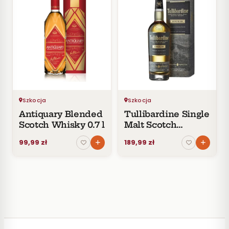
Szkocja
Szkocja
Antiquary Blended
Tullibardine Single
Scotch Whisky 0.7 l
Malt Scotch
Whisky Sovereign
99,99 zł
189,99 zł
0,7L