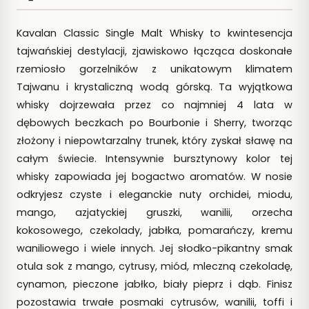
Kavalan Classic Single Malt Whisky to kwintesencja
tajwańskiej destylacji, zjawiskowo łącząca doskonałe
rzemiosło gorzelników z unikatowym klimatem
Tajwanu i krystaliczną wodą górską. Ta wyjątkowa
whisky dojrzewała przez co najmniej 4 lata w
dębowych beczkach po Bourbonie i Sherry, tworząc
złożony i niepowtarzalny trunek, który zyskał sławę na
całym świecie. Intensywnie bursztynowy kolor tej
whisky zapowiada jej bogactwo aromatów. W nosie
odkryjesz czyste i eleganckie nuty orchidei, miodu,
mango, azjatyckiej gruszki, wanilii, orzecha
kokosowego, czekolady, jabłka, pomarańczy, kremu
waniliowego i wiele innych. Jej słodko-pikantny smak
otula sok z mango, cytrusy, miód, mleczną czekoladę,
cynamon, pieczone jabłko, biały pieprz i dąb. Finisz
pozostawia trwałe posmaki cytrusów, wanilii, toffi i