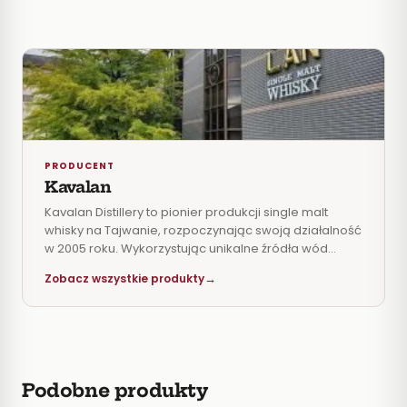
PRODUCENT
Kavalan
Kavalan Distillery to pionier produkcji single malt
whisky na Tajwanie, rozpoczynając swoją działalność
w 2005 roku. Wykorzystując unikalne źródła wód
topniejących z Góry Śnieżnej oraz specyficzne
Zobacz wszystkie produkty
warunki klimatyczne, takie jak intensywne ciepło,
wilgoć oraz morskie i górskie bryzy, destylarnia
tworzy trunki o wyjątkowej jakości, gładkości i
owocowym charakterze. Nazwa Kavalan pochodzi
od starej nazwy powiatu Yilan, gdzie mieści się
destylarnia. To tutaj Pan Tien-Tsai Lee, przedsiębiorca
Podobne produkty
z marzeniami, postanowił stworzyć nową ojczyznę