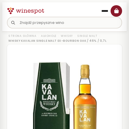
Przejdź
do
treści
›
›
›
›
STRONA GŁÓWNA
ALKOHOLE
WHISKY
SINGLE MALT
WHISKY KAVALAN SINGLE MALT EX-BOURBON OAK / 46% / 0,7L