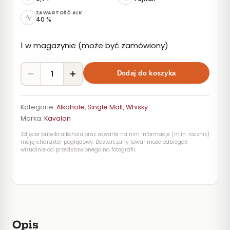
ZAWARTOŚĆ ALK
40 %
1 w magazynie (może być zamówiony)
1
Dodaj do koszyka
Kategorie:
Alkohole
,
Single Malt
,
Whisky
Marka:
Kavalan
Zdjęcie butelki alkoholu oraz zawarte na nim informacje (m.in. rocznik)
mają charakter poglądowy. Dostarczany towar może odbiegać
wizualnie od przedstawionego na fotografii.
Opis