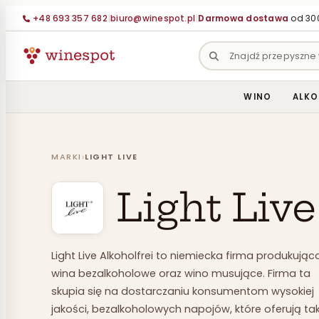
Przejdź
+48 693 357 682
|
biuro@winespot.pl
|
Darmowa dostawa
od 300
do
treści
WINO
ALKO
MARKI
›
LIGHT LIVE
Light Live
Light Live Alkoholfrei to niemiecka firma produkując
wina bezalkoholowe oraz wino musujące. Firma ta
skupia się na dostarczaniu konsumentom wysokiej
jakości, bezalkoholowych napojów, które oferują tak