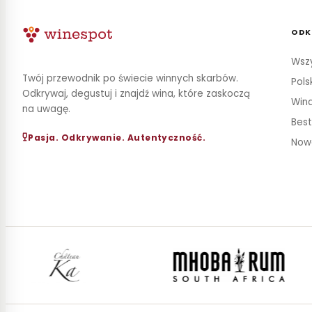
ODK
Wszy
Twój przewodnik po świecie winnych skarbów.
Pols
Odkrywaj, degustuj i znajdź wina, które zaskoczą
Wina
na uwagę.
Best
Pasja. Odkrywanie. Autentyczność.
Now