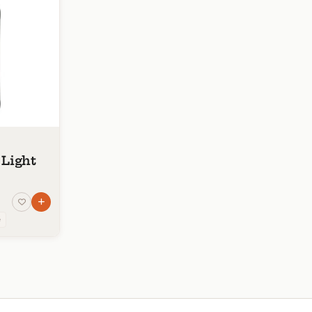
 Light
e