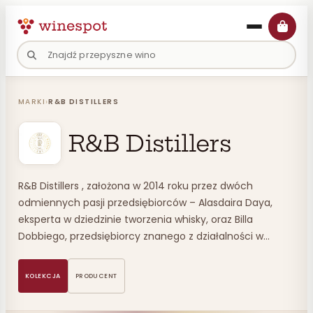
Przejdź
do
treści
MARKI
›
R&B DISTILLERS
R&B Distillers
R&B Distillers , założona w 2014 roku przez dwóch
odmiennych pasji przedsiębiorców – Alasdaira Daya,
eksperta w dziedzinie tworzenia whisky, oraz Billa
Dobbiego, przedsiębiorcy znanego z działalności w…
KOLEKCJA
PRODUCENT