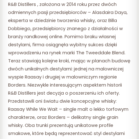
R&B Distillers , założona w 2014 roku przez dwóch
odmiennych pasji przedsiębiorców – Alasdaira Daya,
eksperta w dziedzinie tworzenia whisky, oraz Billa
Dobbiego, przedsiębiorcy znanego z działalności w
branży randkowej online. Pomimo braku własnej
destylarni, firma osiągnęła wybitny sukces dzięki
wprowadzeniu na rynek marki The Tweeddale Blend.
Teraz stawiają kolejne kroki, mając w planach budowę
dwóch unikalnych destylarni: jednej na malowniczej
wyspie Raasay i drugiej w malowniczym regionie
Borders. Niezwykle interesującym aspektem historii
R&B Distillers jest decyzja o poszerzeniu ich oferty.
Przedstawili oni światu dwie koncepcyjne whisky:
Raasay While We Wait – single malt o lekko torfowym
charakterze, oraz Borders – delikatny single grain
whisky. Oba trunki prezentują unikatowe profile
smakowe, które będą reprezentować styl destylarni