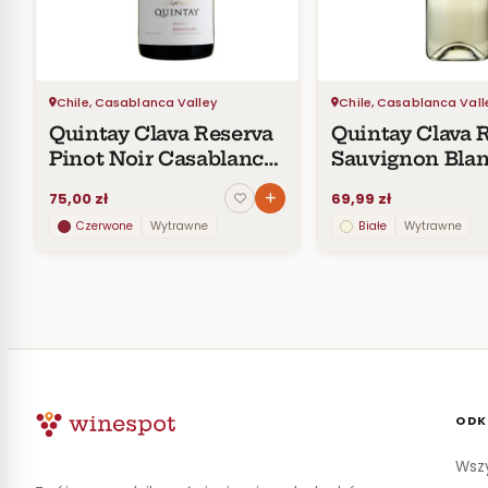
Chile, Casablanca Valley
Chile, Casablanca Vall
Quintay Clava Reserva
Quintay Clava 
Pinot Noir Casablanca
Sauvignon Bla
Valley
Casablanca Val
75,00 zł
69,99 zł
Czerwone
Wytrawne
Białe
Wytrawne
ODK
Wszy