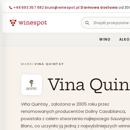
Przejdź
+48 693 357 682
|
biuro@winespot.pl
|
Darmowa dostawa
od 300
do
treści
WINO
ALKO
MARKI
›
VINA QUINTAY
Vina Quin
Viña Quintay , założona w 2005 roku przez
renomowanych producentów Doliny Casablanca,
powstała z celem stworzenia najlepszego Sauvign
Blanc, co uczyniło ją jedną z najwybitniejszych winni