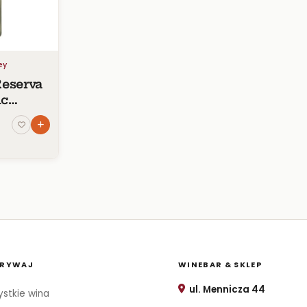
ey
Reserva
nc
ley
RYWAJ
WINEBAR & SKLEP
ul. Mennicza 44
stkie wina