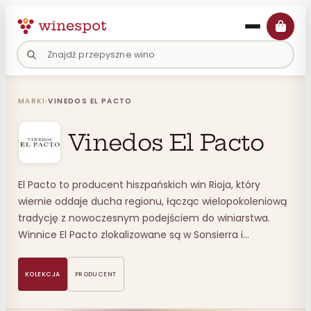
Przejdź
do
treści
MARKI
›
VINEDOS EL PACTO
Vinedos El Pacto
El Pacto to producent hiszpańskich win Rioja, który
wiernie oddaje ducha regionu, łącząc wielopokoleniową
tradycję z nowoczesnym podejściem do winiarstwa.
Winnice El Pacto zlokalizowane są w Sonsierra i…
KOLEKCJA
PRODUCENT