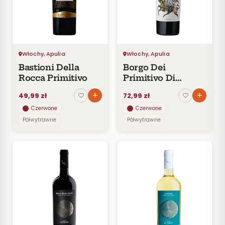
Czerwone
Pomarańczowe
SMAK
Wytrawne
Włochy, Apulia
Włochy, Apulia
Półwytrawne
Bastioni Della
Borgo Dei
Półsłodkie
Rocca Primitivo
Primitivo Di
Słodkie
Manduria
49,99 zł
72,99 zł
Czerwone
Czerwone
KRAJ
Półwytrawne
Półwytrawne
Włochy
Wszystkie
z Włochy
Apulia