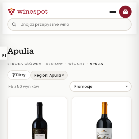
Przejdź
do
treści
Apulia
FILTRY
×
KATALOGU
›
›
›
STRONA GŁÓWNA
REGIONY
WŁOCHY
APULIA
Wina
×
Region: Apulia
Filtry
Polskie
1-5 z 50 wyników
Naturalne
Organiczne
Lokalne
KOLOR
Białe
Różowe