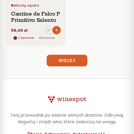
Włochy, Apulia
STYL
Cantine de Falco P
Primitivo Salento
POJEMNOŚĆ
55,00 zł
ZAWARTOŚĆ
ALKOHOLU
Czerwone
Wytrawne
WIĘCEJ
Twój przewodnik po świecie winnych skarbów. Odkrywaj,
degustuj i znajdź wina, które zaskoczą na uwagę.