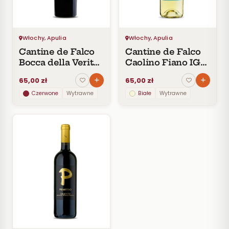
CENA
Do
30
zł
Włochy, Apulia
Włochy, Apulia
30–
Cantine de Falco
Cantine de Falco
60
Bocca della Verita
Caolino Fiano IGP
zł
Primitivo IGP
Salento
65,00 zł
65,00 zł
60–
Salento
100
Czerwone
Wytrawne
Białe
Wytrawne
zł
100–
200
zł
Powyżej
200 zł
SZCZEP
ROCZNIK
PRODUCENT