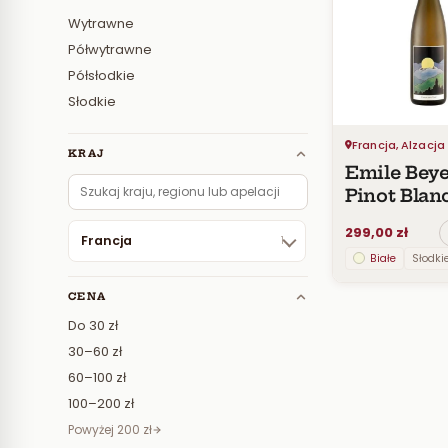
Wytrawne
Półwytrawne
Półsłodkie
Słodkie
Francja, Alzacja
KRAJ
Emile Beye
Pinot Blan
L’Instant R
299,00 zł
d’Emilie 2
Francja
1
Białe
Słodki
CENA
Do 30 zł
30–60 zł
60–100 zł
100–200 zł
Powyżej 200 zł