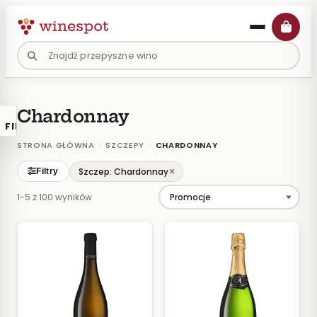
Przejdź
do
treści
Chardonnay
FILTRY
×
KATALOGU
›
›
STRONA GŁÓWNA
SZCZEPY
CHARDONNAY
Wina
×
Szczep: Chardonnay
Filtry
Polskie
1-5 z 100 wyników
Naturalne
Organiczne
Lokalne
KOLOR
Białe
Różowe