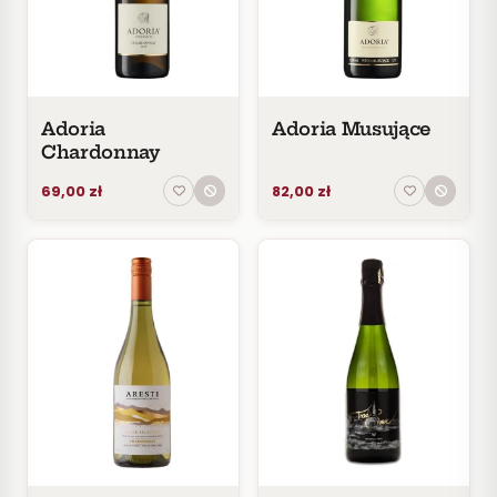
Czerwone
Pomarańczowe
SMAK
Wytrawne
Adoria
Adoria Musujące
Półwytrawne
Chardonnay
Półsłodkie
69,00 zł
82,00 zł
Słodkie
KRAJ
Argentyna
2
Australia
5
Chile
2