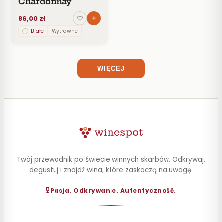
Chardonnay
Portugalia
1
ROCZNIK
86,00 zł
PRODUCENT
RPA
2
Białe
Wytrawne
STYL
Rumunia
6
WIĘCEJ
POJEMNOŚĆ
USA
8
ZAWARTOŚĆ
ALKOHOLU
Włochy
15
Twój przewodnik po świecie winnych skarbów. Odkrywaj,
degustuj i znajdź wina, które zaskoczą na uwagę.
Pasja. Odkrywanie. Autentyczność.