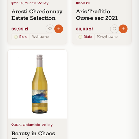
Czechy
7
Chile, Curico Valley
Polska
Aresti Chardonnay
Aris Traditio
Francja
19
Estate Selection
Cuvee sec 2021
CENA
39,99 zł
89,00 zł
Hiszpania
3
Do
Białe
Wytrawne
Białe
Półwytrawne
30
zł
Izrael
2
30–
60
Liban
1
zł
60–
100
Mołdawia
1
zł
100–
Niemcy
3
200
zł
Nowa
Powyżej
1
Zelandia
200 zł
USA, Columbia Valley
Polska
6
SZCZEP
Beauty in Chaos