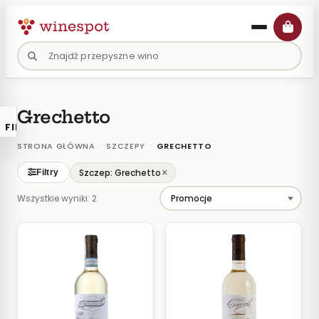
Przejdź
do
treści
Grechetto
FILTRY
×
KATALOGU
›
›
STRONA GŁÓWNA
SZCZEPY
GRECHETTO
Wina
×
Szczep: Grechetto
Filtry
Polskie
Wszystkie wyniki: 2
Naturalne
Organiczne
Lokalne
KOLOR
Białe
Różowe