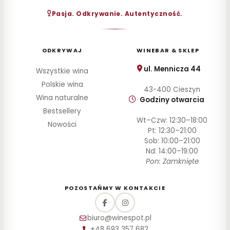
30–
Pasja. Odkrywanie. Autentyczność.
60
zł
60–
100
ODKRYWAJ
WINEBAR & SKLEP
zł
100–
ul. Mennicza 44
Wszystkie wina
200
Polskie wina
zł
43-400 Cieszyn
Wina naturalne
Godziny otwarcia
Powyżej
200 zł
Bestsellery
Wt–Czw: 12:30–18:00
Nowości
Pt: 12:30–21:00
SZCZEP
Sob: 10:00–21:00
Nd: 14:00–19:00
ROCZNIK
Pon: Zamknięte
PRODUCENT
POZOSTAŃMY W KONTAKCIE
STYL
biuro@winespot.pl
POJEMNOŚĆ
+48 693 357 682