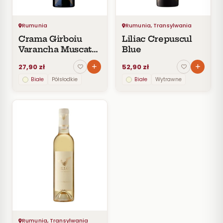
30
zł
Rumunia
Rumunia, Transylwania
30–
60
Crama Girboiu
Liliac Crepuscul
zł
Varancha Muscat
Blue
Ottonel
60–
27,90 zł
52,90 zł
100
zł
Białe
Półsłodkie
Białe
Wytrawne
100–
200
zł
Powyżej
200 zł
SZCZEP
ROCZNIK
PRODUCENT
STYL
Rumunia, Transylwania