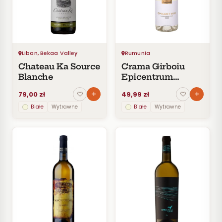
Czerwone
Pomarańczowe
SMAK
Wytrawne
Liban, Bekaa Valley
Rumunia
Półwytrawne
Chateau Ka Source
Crama Girboiu
Półsłodkie
Blanche
Epicentrum
Słodkie
Aligote + Muscat
79,00 zł
49,99 zł
Ottonel DOC 2020
Białe
Wytrawne
Białe
Wytrawne
KRAJ
Liban
1
Rumunia
5
CENA
Do