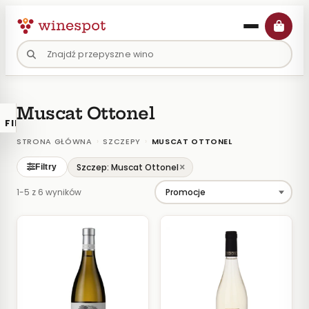
Przejdź
do
treści
Muscat Ottonel
FILTRY
×
KATALOGU
›
›
STRONA GŁÓWNA
SZCZEPY
MUSCAT OTTONEL
Wina
×
Szczep: Muscat Ottonel
Filtry
Polskie
1-5 z 6 wyników
Naturalne
Organiczne
Lokalne
KOLOR
Białe
Różowe