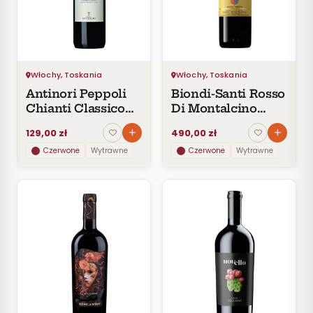
Czerwone
Pomarańczowe
SMAK
Wytrawne
Włochy, Toskania
Włochy, Toskania
Półwytrawne
Antinori Peppoli
Biondi-Santi Rosso
Półsłodkie
Chianti Classico
Di Montalcino
Słodkie
D.O.C.G. 2019
2018
129,00 zł
490,00 zł
Czerwone
Wytrawne
Czerwone
Wytrawne
KRAJ
Izrael
1
Włochy
17
CENA
Do