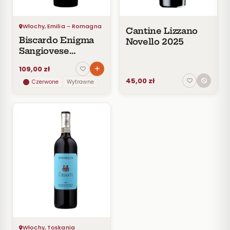
30
zł
Włochy, Emilia - Romagna
30–
Cantine Lizzano
60
Biscardo Enigma
Novello 2025
zł
Sangiovese
Rubicone
60–
109,00 zł
100
Appassimento
zł
45,00 zł
Czerwone
Wytrawne
100–
200
zł
Powyżej
200 zł
SZCZEP
ROCZNIK
PRODUCENT
STYL
Włochy, Toskania