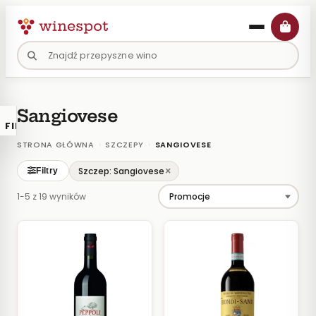
Przejdź
do
treści
Sangiovese
FILTRY
×
KATALOGU
›
›
STRONA GŁÓWNA
SZCZEPY
SANGIOVESE
Wina
×
Szczep: Sangiovese
Filtry
Polskie
1-5 z 19 wyników
Naturalne
Organiczne
Lokalne
KOLOR
Białe
Różowe