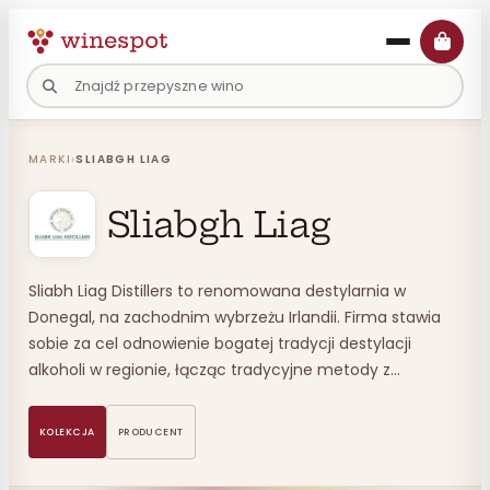
Przejdź
do
treści
MARKI
›
SLIABGH LIAG
Sliabgh Liag
Sliabh Liag Distillers to renomowana destylarnia w
Donegal, na zachodnim wybrzeżu Irlandii. Firma stawia
sobie za cel odnowienie bogatej tradycji destylacji
alkoholi w regionie, łącząc tradycyjne metody z…
KOLEKCJA
PRODUCENT