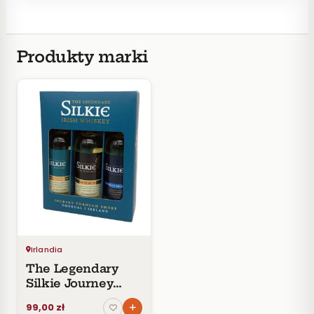
Produkty marki
Irlandia
The Legendary
Silkie Journey
Through Smoke
99,00 zł
Mini GiftBox 3 x