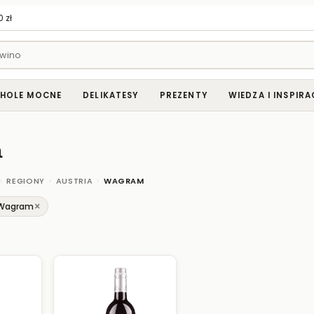
 zł
HOLE MOCNE
DELIKATESY
PREZENTY
WIEDZA I INSPIRA
m
›
›
›
REGIONY
AUSTRIA
WAGRAM
×
 Wagram