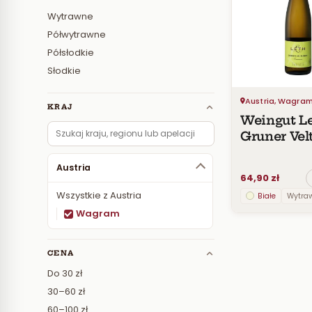
Wytrawne
Półwytrawne
Półsłodkie
Słodkie
Austria, Wagra
KRAJ
Weingut L
Gruner Velt
Terrassen
Austria
64,90 zł
Wszystkie z Austria
Białe
Wytra
Wagram
CENA
Do 30 zł
30–60 zł
60–100 zł