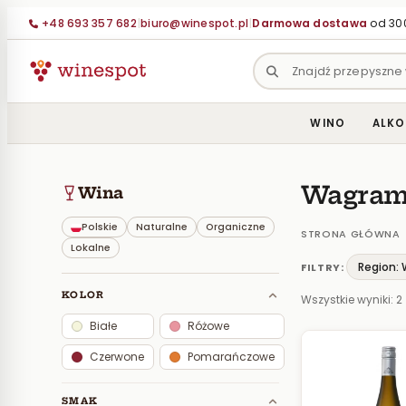
Przejdź
+48 693 357 682
|
biuro@winespot.pl
|
Darmowa dostawa
od 300
do
treści
WINO
ALKO
Wagra
Wina
Polskie
Naturalne
Organiczne
STRONA GŁÓWNA
Lokalne
Region:
FILTRY:
KOLOR
Wszystkie wyniki: 2
Białe
Różowe
Czerwone
Pomarańczowe
SMAK