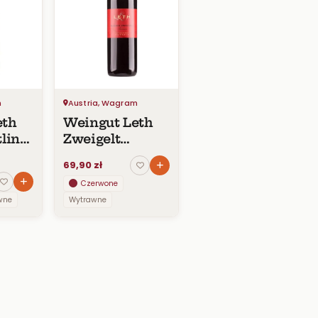
m
Austria, Wagram
eth
Weingut Leth
liner
Zweigelt
Klassik
69,90 zł
Czerwone
wne
Wytrawne