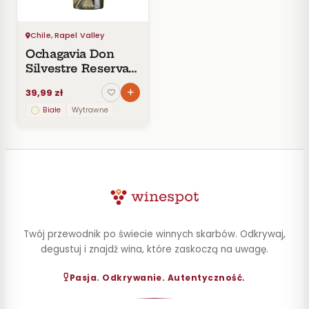
CENA
Do
Chile, Rapel Valley
30
Ochagavia Don
zł
Silvestre Reserva
30–
Sauvignon Blanc
60
39,99 zł
zł
Białe
Wytrawne
60–
100
zł
100–
200
zł
Powyżej
200 zł
Twój przewodnik po świecie winnych skarbów. Odkrywaj,
degustuj i znajdź wina, które zaskoczą na uwagę.
SZCZEP
Pasja. Odkrywanie. Autentyczność.
ROCZNIK