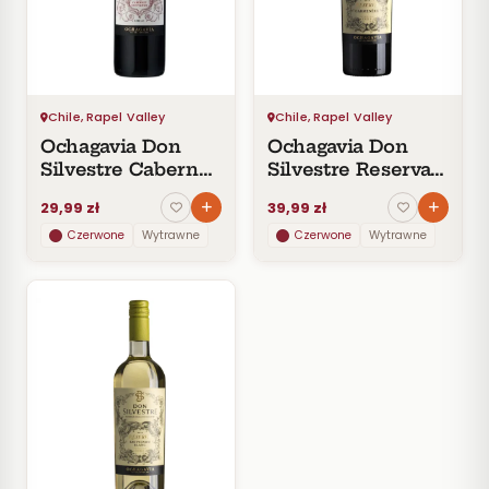
Czerwone
Pomarańczowe
SMAK
Wytrawne
Chile, Rapel Valley
Chile, Rapel Valley
Półwytrawne
Ochagavia Don
Ochagavia Don
Półsłodkie
Silvestre Cabernet
Silvestre Reserva
Słodkie
Sauvignon
Carmenere
29,99 zł
39,99 zł
Czerwone
Wytrawne
Czerwone
Wytrawne
KRAJ
Chile
Wszystkie
z Chile
Rapel
Valley