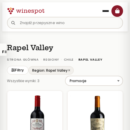
Przejdź
do
treści
Rapel Valley
FILTRY
×
KATALOGU
›
›
›
STRONA GŁÓWNA
REGIONY
CHILE
RAPEL VALLEY
Wina
×
Region: Rapel Valley
Filtry
Polskie
Wszystkie wyniki: 3
Naturalne
Organiczne
Lokalne
KOLOR
Białe
Różowe