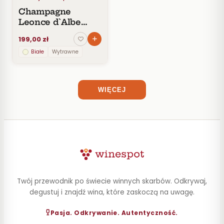
Champagne
STYL
Leonce d`Albe
Special Reserve
POJEMNOŚĆ
199,00 zł
Brut
Białe
Wytrawne
ZAWARTOŚĆ
ALKOHOLU
WIĘCEJ
Twój przewodnik po świecie winnych skarbów. Odkrywaj,
degustuj i znajdź wina, które zaskoczą na uwagę.
Pasja. Odkrywanie. Autentyczność.