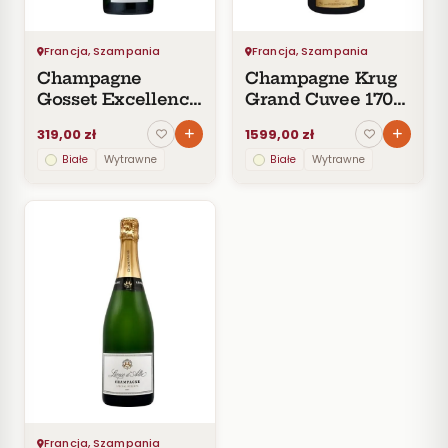
CENA
Do
30
Francja, Szampania
Francja, Szampania
zł
Champagne
Champagne Krug
30–
Gosset Excellence
Grand Cuvee 170
60
Extra Brut
EME Edition Brut
zł
319,00 zł
1599,00 zł
60–
Białe
Wytrawne
Białe
Wytrawne
100
zł
100–
200
zł
Powyżej
200 zł
SZCZEP
ROCZNIK
PRODUCENT
Francja, Szampania