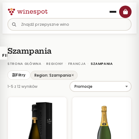
Przejdź
do
treści
Szampania
FILTRY
×
KATALOGU
›
›
›
STRONA GŁÓWNA
REGIONY
FRANCJA
SZAMPANIA
Wina
×
Region: Szampania
Filtry
Polskie
1-5 z 12 wyników
Naturalne
Organiczne
Lokalne
KOLOR
Białe
Różowe