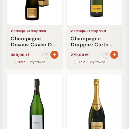
Czerwone
Pomarańczowe
SMAK
Wytrawne
Francja, Szampania
Francja, Szampania
Półwytrawne
Champagne
Champagne
Półsłodkie
Devaux Cuvée D 5
Drappier Carte
Słodkie
Ans d’Age
d’Or Brut AOC
399,00 zł
279,00 zł
Białe
Wytrawne
Białe
Wytrawne
KRAJ
Francja
Wszystkie
z Francja
Szampania