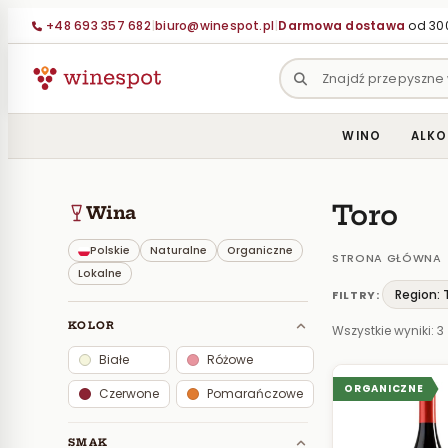
Przejdź
+48 693 357 682
|
biuro@winespot.pl
|
Darmowa dostawa
od 300
do
treści
WINO
ALKO
Toro
Wina
Polskie
Naturalne
Organiczne
STRONA GŁÓWNA
Lokalne
Region: 
FILTRY:
KOLOR
Wszystkie wyniki: 3
Białe
Różowe
ORGANICZNE
Czerwone
Pomarańczowe
SMAK