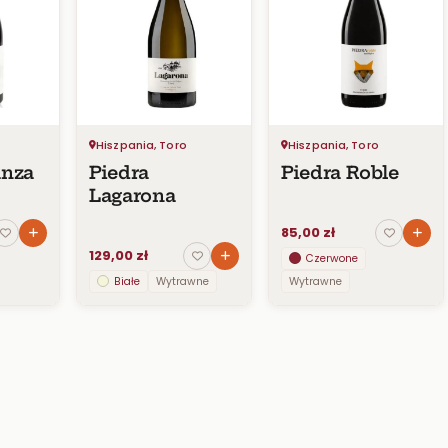
Hiszpania, Toro
Hiszpania, Toro
anza
Piedra
Piedra Roble
Lagarona
85,00 zł
129,00 zł
Czerwone
Białe
Wytrawne
Wytrawne