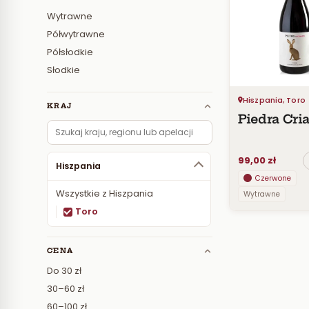
Wytrawne
Półwytrawne
Półsłodkie
Słodkie
Hiszpania, Toro
KRAJ
Piedra Cri
99,00 zł
Hiszpania
Czerwone
Wszystkie z Hiszpania
Wytrawne
Toro
CENA
Do 30 zł
30–60 zł
60–100 zł