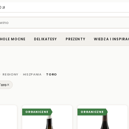
 zł
HOLE MOCNE
DELIKATESY
PREZENTY
WIEDZA I INSPIRA
›
›
›
REGIONY
HISZPANIA
TORO
×
Toro
ORGANICZNE
ORGANICZNE