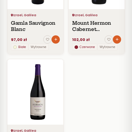
CENA
Do
30
Izrael, Galilea
Izrael, Galilea
zł
Gamla Sauvignon
Mount Hermon
30–
Blanc
Cabernet
60
Sauvignon
zł
97,00 zł
102,00 zł
60–
Białe
Wytrawne
Czerwone
Wytrawne
100
zł
100–
200
zł
Powyżej
200 zł
SZCZEP
ROCZNIK
PRODUCENT
Izrael, Galilea