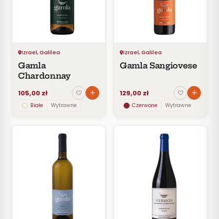
Czerwone
Pomarańczowe
SMAK
Wytrawne
Izrael, Galilea
Izrael, Galilea
Półwytrawne
Gamla
Gamla Sangiovese
Półsłodkie
Chardonnay
Słodkie
105,00 zł
129,00 zł
Białe
Wytrawne
Czerwone
Wytrawne
KRAJ
Izrael
Wszystkie
z Izrael
Galilea