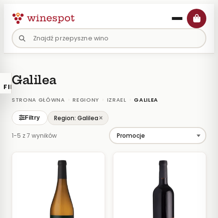
Przejdź
do
treści
Galilea
FILTRY
×
KATALOGU
›
›
›
STRONA GŁÓWNA
REGIONY
IZRAEL
GALILEA
Wina
×
Region: Galilea
Filtry
Polskie
1-5 z 7 wyników
Naturalne
Organiczne
Lokalne
KOLOR
Białe
Różowe