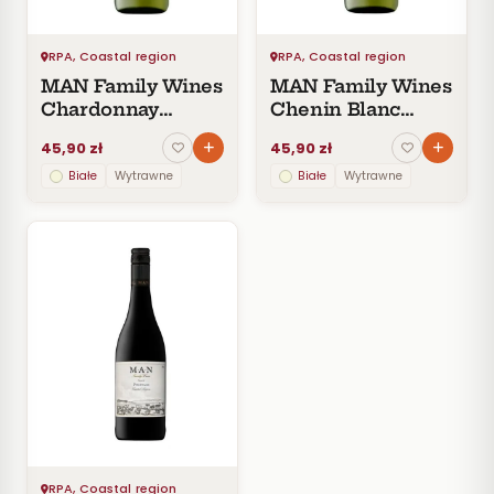
CENA
Do
RPA, Coastal region
RPA, Coastal region
30
MAN Family Wines
MAN Family Wines
zł
Chardonnay
Chenin Blanc
30–
(Podstal)
(Free-run Steen)
60
45,90 zł
45,90 zł
zł
Białe
Wytrawne
Białe
Wytrawne
60–
100
zł
100–
200
zł
Powyżej
200 zł
SZCZEP
ROCZNIK
RPA, Coastal region