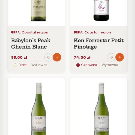
Czerwone
Pomarańczowe
SMAK
Wytrawne
RPA, Coastal region
RPA, Coastal region
Półwytrawne
Babylon`s Peak
Ken Forrester Petit
Półsłodkie
Chenin Blanc
Pinotage
Słodkie
88,00 zł
74,00 zł
Białe
Wytrawne
Czerwone
Wytrawne
KRAJ
RPA
Wszystkie
z RPA
Coastal
region