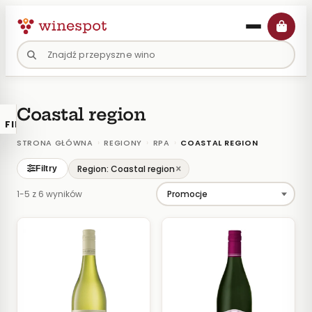
Przejdź
do
treści
Coastal region
FILTRY
×
KATALOGU
›
›
›
STRONA GŁÓWNA
REGIONY
RPA
COASTAL REGION
Wina
×
Region: Coastal region
Filtry
Polskie
1-5 z 6 wyników
Naturalne
Organiczne
Lokalne
KOLOR
Białe
Różowe