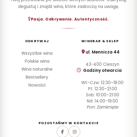
degustuj i znajdź wina, które zaskoczą na uwagę.
CENA
Pasja. Odkrywanie. Autentyczność.
Do
30
zł
30–
ODKRYWAJ
WINEBAR & SKLEP
60
zł
ul. Mennicza 44
Wszystkie wina
60–
Polskie wina
43-400 Cieszyn
100
Wina naturalne
zł
Godziny otwarcia
Bestsellery
100–
Wt–Czw: 12:30–18:00
200
Nowości
Pt: 12:30–21:00
zł
Sob: 10:00–21:00
Powyżej
Nd: 14:00–19:00
200 zł
Pon: Zamknięte
SZCZEP
POZOSTAŃMY W KONTAKCIE
ROCZNIK