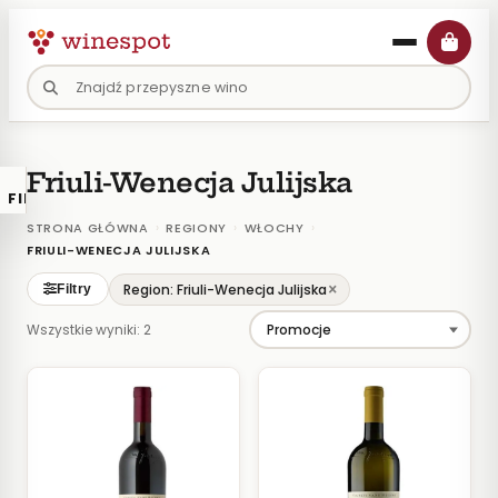
Przejdź
do
treści
Friuli-Wenecja Julijska
FILTRY
×
KATALOGU
›
›
›
STRONA GŁÓWNA
REGIONY
WŁOCHY
FRIULI-WENECJA JULIJSKA
Wina
×
Region: Friuli-Wenecja Julijska
Filtry
Polskie
Wszystkie wyniki: 2
Naturalne
Organiczne
Lokalne
KOLOR
Białe
Różowe