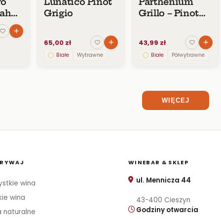
ro
Lunatico Pinot
Parthenium
rah
Grigio
Grillo – Pinot
a
Grigio IGT
65,00 zł
43,99 zł
Białe
Wytrawne
Białe
Półwytrawne
WIĘCEJ
RYWAJ
WINEBAR & SKLEP
ul. Mennicza 44
stkie wina
kie wina
43-400 Cieszyn
Godziny otwarcia
 naturalne