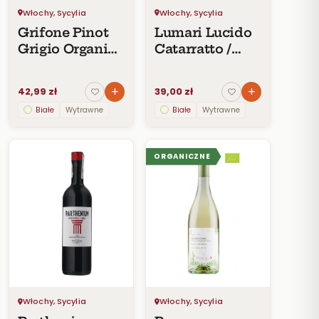
Włochy, Sycylia
Włochy, Sycylia
Grifone Pinot
Lumari Lucido
Grigio Organic
Catarratto /
IGT Terre
Inzolia IGT
Siciliane
Terre Siciliane
42,99 zł
39,00 zł
Białe
Wytrawne
Białe
Wytrawne
ORGANICZNE
Włochy, Sycylia
Włochy, Sycylia