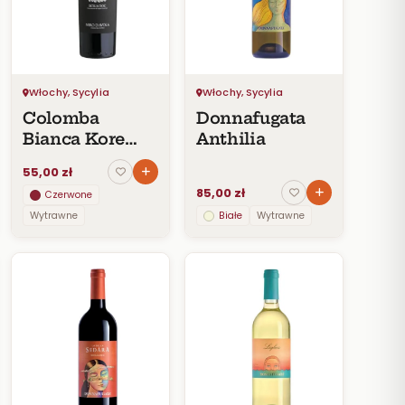
Włochy, Sycylia
Włochy, Sycylia
Colomba
Donnafugata
Bianca Kore
Anthilia
Nero d’Avola
55,00 zł
85,00 zł
Czerwone
Wytrawne
Białe
Wytrawne