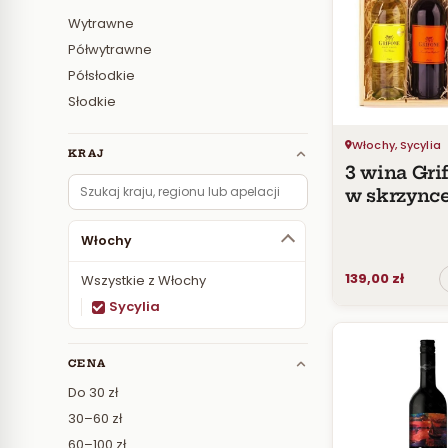
Wytrawne
Półwytrawne
Półsłodkie
Słodkie
Włochy, Sycylia
KRAJ
3 wina Gri
w skrzync
Włochy
139,00 zł
Wszystkie z Włochy
Sycylia
CENA
Do 30 zł
30–60 zł
60–100 zł