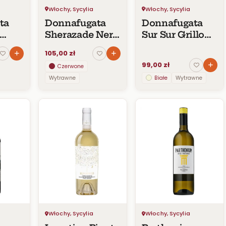
Włochy, Sycylia
Włochy, Sycylia
ta
Donnafugata
Donnafugata
Sherazade Nero
Sur Sur Grillo
d’Avola Sicilia
Sicilia DOC
105,00 zł
DOC
99,00 zł
Czerwone
Wytrawne
Białe
Wytrawne
Włochy, Sycylia
Włochy, Sycylia