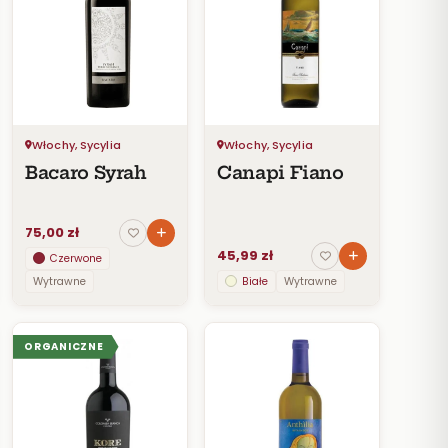
Włochy, Sycylia
Włochy, Sycylia
Bacaro Syrah
Canapi Fiano
75,00 zł
45,99 zł
Czerwone
Wytrawne
Białe
Wytrawne
ORGANICZNE