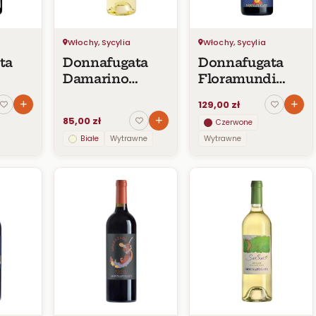
Włochy, Sycylia
Włochy, Sycylia
ta
Donnafugata
Donnafugata
Damarino
Floramundi
Sicilia DOC
Cerasuolo di
129,00 zł
Bianco
Vittoria DOCG
85,00 zł
Czerwone
Białe
Wytrawne
Wytrawne