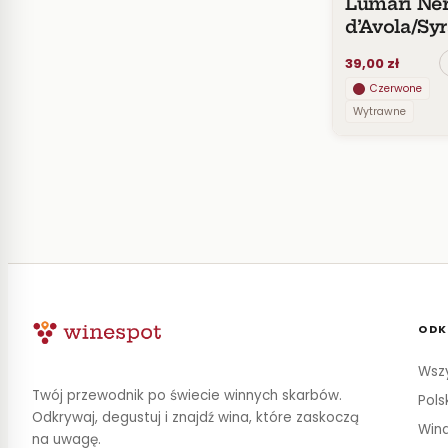
Lumari Ne
d’Avola/Sy
DOC Sicili
39,00 zł
Czerwone
Wytrawne
ODK
Wszy
Twój przewodnik po świecie winnych skarbów.
Pols
Odkrywaj, degustuj i znajdź wina, które zaskoczą
Wina
na uwagę.