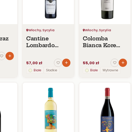
Włochy, Sycylia
Włochy, Sycylia
raz
Cantine
Colomba
Lombardo
Bianca Kore
Marsala Fine
Grillo
I.P. Ambra
57,00 zł
55,00 zł
Sweet
Białe
Słodkie
Białe
Wytrawne