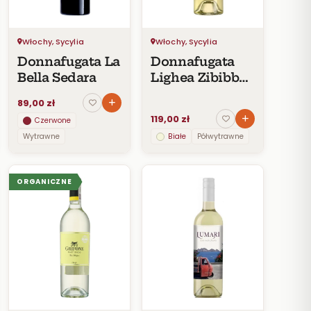
Włochy, Sycylia
Włochy, Sycylia
Donnafugata La
Donnafugata
Bella Sedara
Lighea Zibibbo
Sicilia DOC
89,00 zł
119,00 zł
Czerwone
Wytrawne
Białe
Półwytrawne
ORGANICZNE