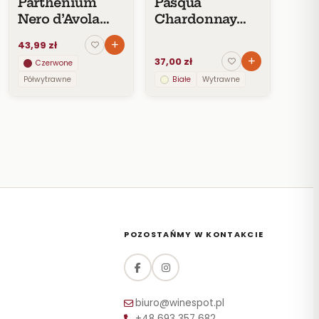
Parthenium
Pasqua
Nero d’Avola
Chardonnay
I.G.P.
IGT Sicilia 2018
43,99 zł
37,00 zł
Czerwone
Półwytrawne
Białe
Wytrawne
POZOSTAŃMY W KONTAKCIE
biuro@winespot.pl
+48 693 357 682