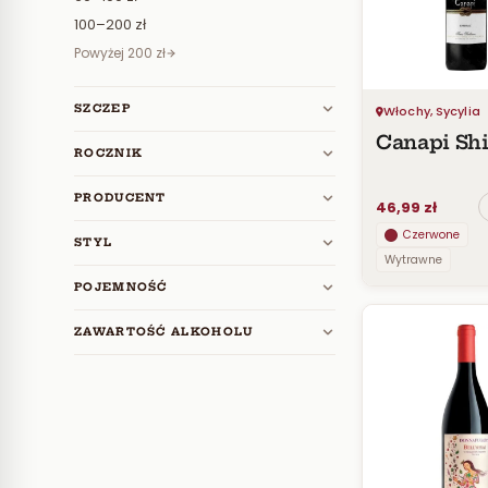
100–200 zł
Powyżej 200 zł
SZCZEP
Włochy, Sycylia
Canapi Shi
ROCZNIK
PRODUCENT
46,99 zł
Czerwone
STYL
Wytrawne
POJEMNOŚĆ
ZAWARTOŚĆ ALKOHOLU