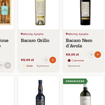
Włochy, Sycylia
Włochy, Sycylia
fone
Bacaro Grillo
Bacaro Nero
e
d`Avola
69,00 zł
69,00 zł
Czerwone
Białe
Wytrawne
Wytrawne
ORGANICZNE