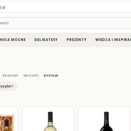
 zł
HOLE MOCNE
DELIKATESY
PREZENTY
WIEDZA I INSPIRA
›
›
›
REGIONY
WŁOCHY
SYCYLIA
×
Sycylia