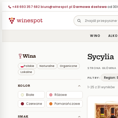
Przejdź
+48 693 357 682
|
biuro@winespot.pl
|
Darmowa dostawa
od 300
do
treści
WINO
ALKO
Sycylia
Wina
Polskie
Naturalne
Organiczne
STRONA GŁÓWNA
Lokalne
Region: 
FILTRY:
KOLOR
1-25 z 31 wyników
Białe
Różowe
Czerwone
Pomarańczowe
SMAK