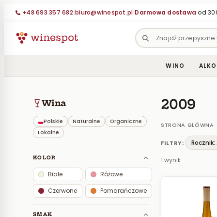
Przejdź
+48 693 357 682
|
biuro@winespot.pl
|
Darmowa dostawa
od 300
do
treści
WINO
ALKO
2009
Wina
Polskie
Naturalne
Organiczne
STRONA GŁÓWNA
Lokalne
Rocznik:
FILTRY:
KOLOR
1 wynik
Białe
Różowe
Czerwone
Pomarańczowe
SMAK