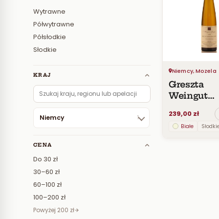
Wytrawne
Półwytrawne
Półsłodkie
Słodkie
Niemcy, Mozela
KRAJ
Greszta
Weingut
Riesling
239,00 zł
Beerenausl
Niemcy
1
Białe
Słodki
2009 500m
CENA
Do 30 zł
30–60 zł
60–100 zł
100–200 zł
Powyżej 200 zł