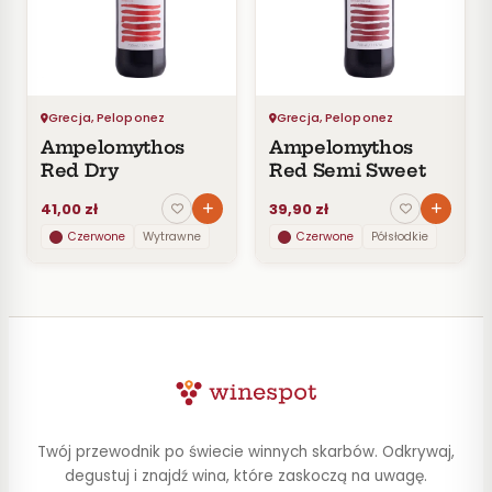
Czerwone
Pomarańczowe
SMAK
Wytrawne
Grecja, Peloponez
Grecja, Peloponez
Półwytrawne
Ampelomythos
Ampelomythos
Półsłodkie
Red Dry
Red Semi Sweet
Słodkie
41,00 zł
39,90 zł
Czerwone
Wytrawne
Czerwone
Półsłodkie
KRAJ
Grecja
2
CENA
Do
Twój przewodnik po świecie winnych skarbów. Odkrywaj,
30
zł
degustuj i znajdź wina, które zaskoczą na uwagę.