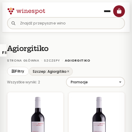
Przejdź
do
treści
Agiorgitiko
FILTRY
×
KATALOGU
›
›
STRONA GŁÓWNA
SZCZEPY
AGIORGITIKO
Wina
×
Szczep: Agiorgitiko
Filtry
Polskie
Wszystkie wyniki: 2
Naturalne
Organiczne
Lokalne
KOLOR
Białe
Różowe