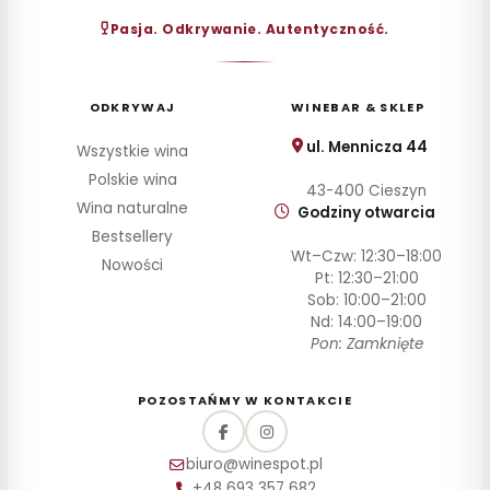
30–
Pasja. Odkrywanie. Autentyczność.
60
zł
60–
100
ODKRYWAJ
WINEBAR & SKLEP
zł
100–
ul. Mennicza 44
Wszystkie wina
200
Polskie wina
zł
43-400 Cieszyn
Wina naturalne
Godziny otwarcia
Powyżej
200 zł
Bestsellery
Wt–Czw: 12:30–18:00
Nowości
Pt: 12:30–21:00
SZCZEP
Sob: 10:00–21:00
Nd: 14:00–19:00
ROCZNIK
Pon: Zamknięte
PRODUCENT
POZOSTAŃMY W KONTAKCIE
STYL
biuro@winespot.pl
POJEMNOŚĆ
+48 693 357 682