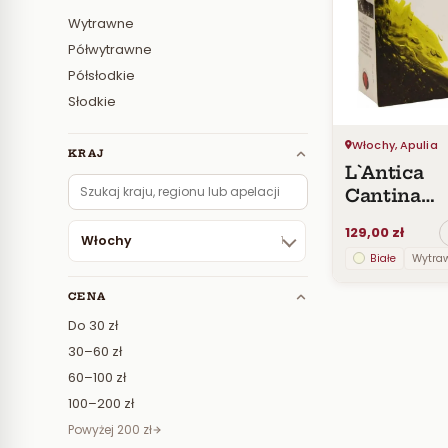
Wytrawne
Półwytrawne
Półsłodkie
Słodkie
Włochy, Apulia
KRAJ
L`Antica
Cantina
Bombino B
129,00 zł
5L
Włochy
1
Białe
Wytra
CENA
Do 30 zł
30–60 zł
60–100 zł
100–200 zł
Powyżej 200 zł