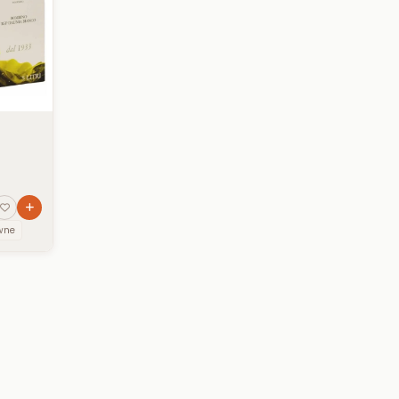
IB
wne