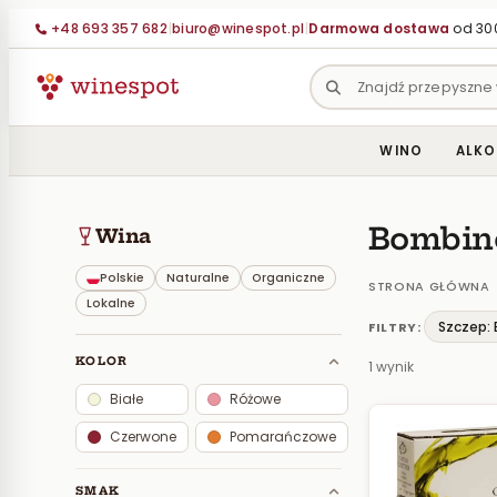
Przejdź
+48 693 357 682
|
biuro@winespot.pl
|
Darmowa dostawa
od 300
do
treści
WINO
ALKO
Bombin
Wina
Polskie
Naturalne
Organiczne
STRONA GŁÓWNA
Lokalne
Szczep:
FILTRY:
KOLOR
1 wynik
Białe
Różowe
Czerwone
Pomarańczowe
SMAK