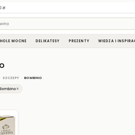
 zł
HOLE MOCNE
DELIKATESY
PREZENTY
WIEDZA I INSPIRA
o
›
›
SZCZEPY
BOMBINO
×
 Bombino