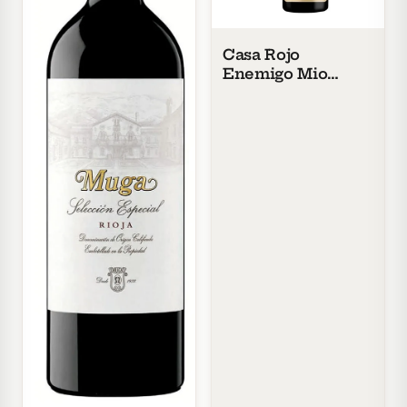
30–
60
zł
Casa Rojo
60–
Enemigo Mio
100
Garnacha
zł
100–
200
zł
Powyżej
200 zł
SZCZEP
ROCZNIK
PRODUCENT
STYL
POJEMNOŚĆ