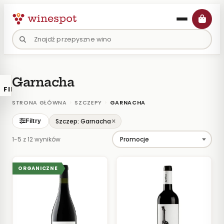
Przejdź
do
treści
Garnacha
FILTRY
×
KATALOGU
›
›
STRONA GŁÓWNA
SZCZEPY
GARNACHA
Wina
×
Szczep: Garnacha
Filtry
Polskie
1-5 z 12 wyników
Naturalne
Organiczne
ORGANICZNE
Lokalne
KOLOR
Białe
Różowe