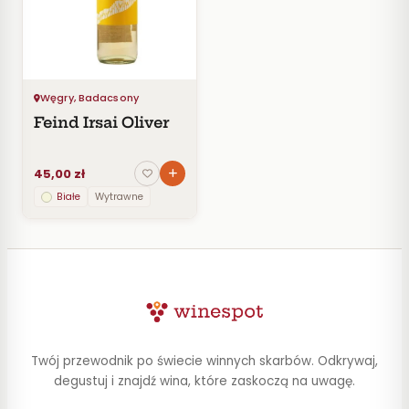
Czerwone
Pomarańczowe
SMAK
Wytrawne
Węgry, Badacsony
Półwytrawne
Feind Irsai Oliver
Półsłodkie
Słodkie
45,00 zł
Białe
Wytrawne
KRAJ
Węgry
1
CENA
Twój przewodnik po świecie winnych skarbów. Odkrywaj,
Do
30
degustuj i znajdź wina, które zaskoczą na uwagę.
zł