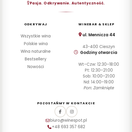
30–
Pasja. Odkrywanie. Autentyczność.
60
zł
60–
ODKRYWAJ
WINEBAR & SKLEP
100
zł
ul. Mennicza 44
Wszystkie wina
100–
Polskie wina
200
43-400 Cieszyn
zł
Wina naturalne
Godziny otwarcia
Powyżej
Bestsellery
200 zł
Wt–Czw: 12:30–18:00
Nowości
Pt: 12:30–21:00
Sob: 10:00–21:00
SZCZEP
Nd: 14:00–19:00
Pon: Zamknięte
ROCZNIK
PRODUCENT
POZOSTAŃMY W KONTAKCIE
STYL
biuro@winespot.pl
+48 693 357 682
POJEMNOŚĆ