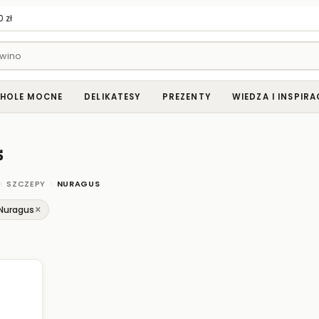
 zł
HOLE MOCNE
DELIKATESY
PREZENTY
WIEDZA I INSPIRA
s
›
›
SZCZEPY
NURAGUS
×
 Nuragus