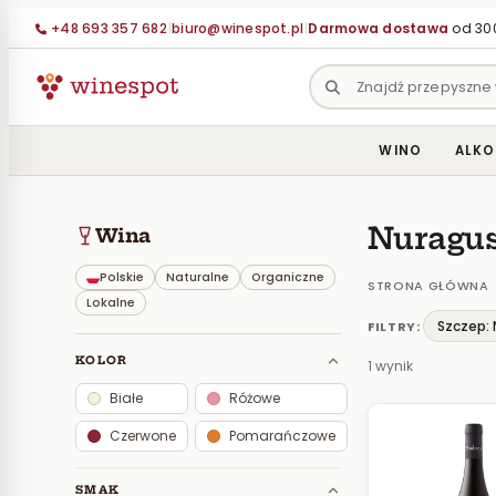
Przejdź
+48 693 357 682
|
biuro@winespot.pl
|
Darmowa dostawa
od 300
do
treści
WINO
ALKO
Nuragu
Wina
Polskie
Naturalne
Organiczne
STRONA GŁÓWNA
Lokalne
Szczep:
FILTRY:
KOLOR
1 wynik
Białe
Różowe
Czerwone
Pomarańczowe
SMAK