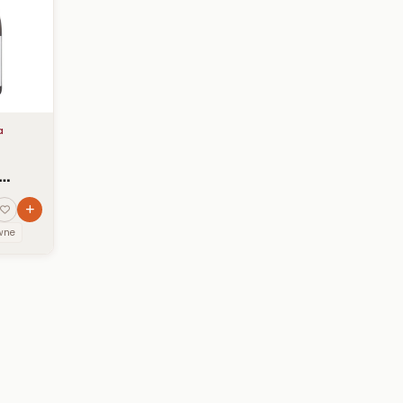
a
OC
wne