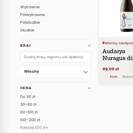
Wytrawne
Półwytrawne
Półsłodkie
Słodkie
Włochy, Sardyni
KRAJ
Audarya
Nuragus di
Cagliari D
99,00 zł
Włochy
1
Białe
Wytra
CENA
Do 30 zł
30–60 zł
60–100 zł
100–200 zł
Powyżej 200 zł