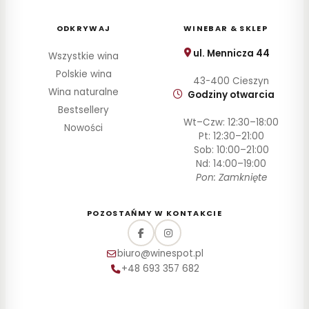
zł
30–
ODKRYWAJ
WINEBAR & SKLEP
60
zł
ul. Mennicza 44
Wszystkie wina
60–
Polskie wina
100
43-400 Cieszyn
Wina naturalne
zł
Godziny otwarcia
Bestsellery
100–
Wt–Czw: 12:30–18:00
200
Nowości
zł
Pt: 12:30–21:00
Sob: 10:00–21:00
Powyżej
Nd: 14:00–19:00
200 zł
Pon: Zamknięte
SZCZEP
POZOSTAŃMY W KONTAKCIE
ROCZNIK
biuro@winespot.pl
STYL
+48 693 357 682
POJEMNOŚĆ