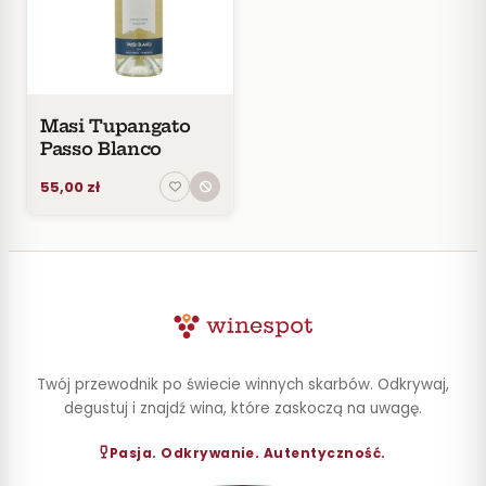
Czerwone
Pomarańczowe
SMAK
Wytrawne
Masi Tupangato
Półwytrawne
Passo Blanco
Półsłodkie
55,00 zł
Słodkie
KRAJ
Brak
danych
o
krajach
i
regionach.
Twój przewodnik po świecie winnych skarbów. Odkrywaj,
degustuj i znajdź wina, które zaskoczą na uwagę.
CENA
Pasja. Odkrywanie. Autentyczność.
Do
30