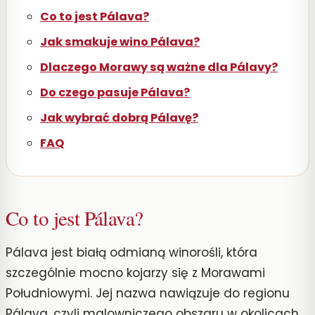
Co to jest Pálava?
Jak smakuje wino Pálava?
Dlaczego Morawy są ważne dla Pálavy?
Do czego pasuje Pálava?
Jak wybrać dobrą Pálavę?
FAQ
Co to jest Pálava?
Pálava jest białą odmianą winorośli, która
szczególnie mocno kojarzy się z Morawami
Południowymi. Jej nazwa nawiązuje do regionu
Pálava, czyli malowniczego obszaru w okolicach