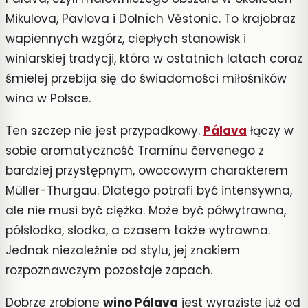
Mikulova, Pavlova i Dolních Věstonic. To krajobraz
wapiennych wzgórz, ciepłych stanowisk i
winiarskiej tradycji, która w ostatnich latach coraz
śmielej przebija się do świadomości miłośników
wina w Polsce.
Ten szczep nie jest przypadkowy.
Pálava
łączy w
sobie aromatyczność Tramínu červenego z
bardziej przystępnym, owocowym charakterem
Müller-Thurgau. Dlatego potrafi być intensywna,
ale nie musi być ciężka. Może być półwytrawna,
półsłodka, słodka, a czasem także wytrawna.
Jednak niezależnie od stylu, jej znakiem
rozpoznawczym pozostaje zapach.
Dobrze zrobione
wino Pálava
jest wyraziste już od