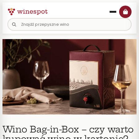
Przejdź
do
treści
Wino Bag-in-Box – czy warto
kupować wino w kartonie?