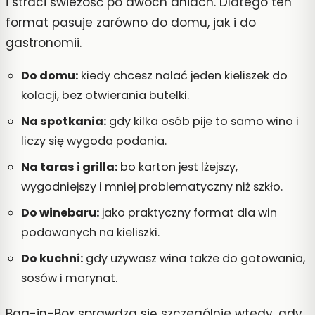
i straci świeżość po dwóch dniach. Dlatego ten
format pasuje zarówno do domu, jak i do
gastronomii.
Do domu:
kiedy chcesz nalać jeden kieliszek do
kolacji, bez otwierania butelki.
Na spotkania:
gdy kilka osób pije to samo wino i
liczy się wygoda podania.
Na taras i grilla:
bo karton jest lżejszy,
wygodniejszy i mniej problematyczny niż szkło.
Do winebaru:
jako praktyczny format dla win
podawanych na kieliszki.
Do kuchni:
gdy używasz wina także do gotowania,
sosów i marynat.
Bag-in-Box sprawdza się szczególnie wtedy, gdy