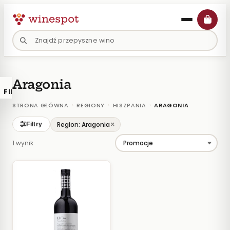
Przejdź
do
treści
Aragonia
FILTRY
×
KATALOGU
›
›
›
STRONA GŁÓWNA
REGIONY
HISZPANIA
ARAGONIA
Wina
×
Region: Aragonia
Filtry
Polskie
1 wynik
Naturalne
Organiczne
Lokalne
KOLOR
Białe
Różowe