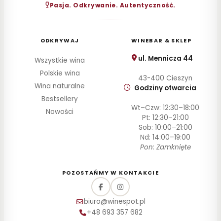
Pasja. Odkrywanie. Autentyczność.
CENA
Do
30
ODKRYWAJ
WINEBAR & SKLEP
zł
30–
ul. Mennicza 44
Wszystkie wina
60
Polskie wina
zł
43-400 Cieszyn
Wina naturalne
60–
Godziny otwarcia
100
Bestsellery
zł
Wt–Czw: 12:30–18:00
Nowości
100–
Pt: 12:30–21:00
200
Sob: 10:00–21:00
zł
Nd: 14:00–19:00
Pon: Zamknięte
Powyżej
200 zł
POZOSTAŃMY W KONTAKCIE
SZCZEP
biuro@winespot.pl
ROCZNIK
+48 693 357 682