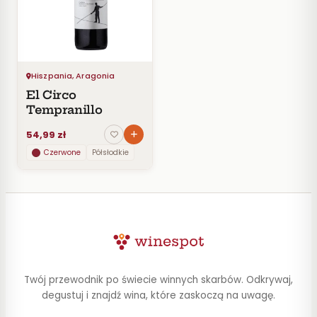
Czerwone
Pomarańczowe
SMAK
Wytrawne
Hiszpania, Aragonia
Półwytrawne
El Circo
Półsłodkie
Tempranillo
Słodkie
54,99 zł
Czerwone
Półsłodkie
KRAJ
Hiszpania
Wszystkie
z
Hiszpania
Twój przewodnik po świecie winnych skarbów. Odkrywaj,
Aragonia
degustuj i znajdź wina, które zaskoczą na uwagę.