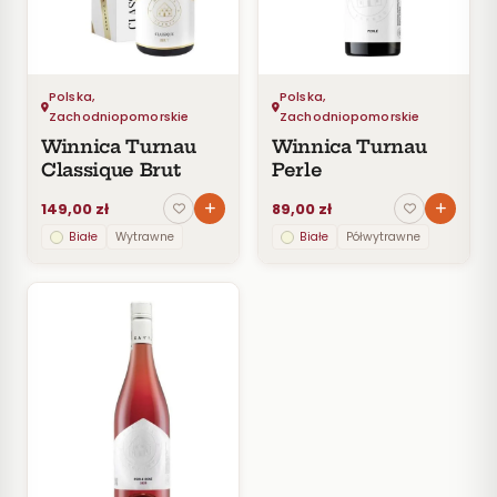
CENA
Do
30
zł
Polska,
Polska,
30–
Zachodniopomorskie
Zachodniopomorskie
60
zł
Winnica Turnau
Winnica Turnau
Classique Brut
Perle
60–
100
149,00 zł
89,00 zł
zł
Białe
Wytrawne
Białe
Półwytrawne
100–
200
zł
Powyżej
200 zł
SZCZEP
ROCZNIK
PRODUCENT