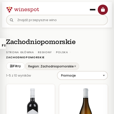
Przejdź
do
treści
Zachodniopomorskie
FILTRY
×
KATALOGU
›
›
›
STRONA GŁÓWNA
REGIONY
POLSKA
ZACHODNIOPOMORSKIE
Wina
×
Region: Zachodniopomorskie
Filtry
Polskie
1-5 z 10 wyników
Naturalne
Organiczne
Lokalne
KOLOR
Białe
Różowe