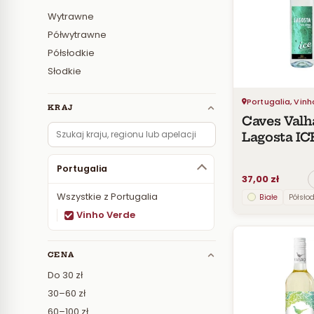
Wytrawne
Półwytrawne
Półsłodkie
Słodkie
Portugalia, Vin
KRAJ
Caves Valh
Lagosta IC
Vinho Ver
DOC
Portugalia
37,00 zł
Wszystkie z Portugalia
Białe
Półsło
Vinho Verde
CENA
Do 30 zł
30–60 zł
60–100 zł