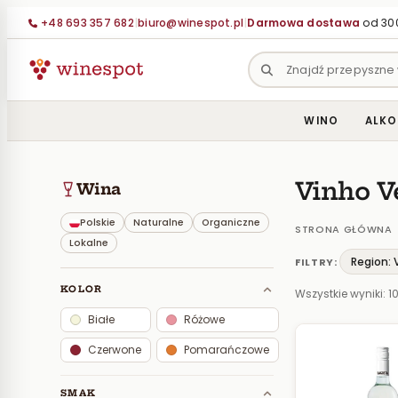
Przejdź
+48 693 357 682
|
biuro@winespot.pl
|
Darmowa dostawa
od 300
do
treści
WINO
ALKO
Vinho V
Wina
Polskie
Naturalne
Organiczne
STRONA GŁÓWNA
Lokalne
Region: 
FILTRY:
KOLOR
Wszystkie wyniki: 1
Białe
Różowe
Czerwone
Pomarańczowe
SMAK