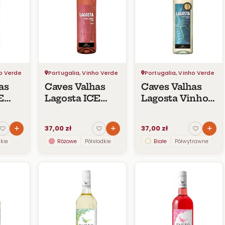
ho Verde
Portugalia, Vinho Verde
Portugalia, Vinho Verde
as
Caves Valhas
Caves Valhas
E
Lagosta ICE
Lagosta Vinho
de
Vinho Verde
Verde DOC
DOC Rosé
37,00 zł
37,00 zł
dkie
Różowe
Półsłodkie
Białe
Półwytrawne