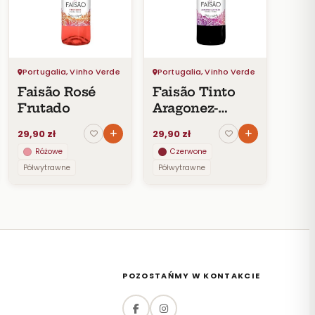
Portugalia, Vinho Verde
Portugalia, Vinho Verde
Faisão Rosé
Faisão Tinto
Frutado
Aragonez-
Castelão 2018
29,90 zł
29,90 zł
Różowe
Czerwone
Półwytrawne
Półwytrawne
POZOSTAŃMY W KONTAKCIE