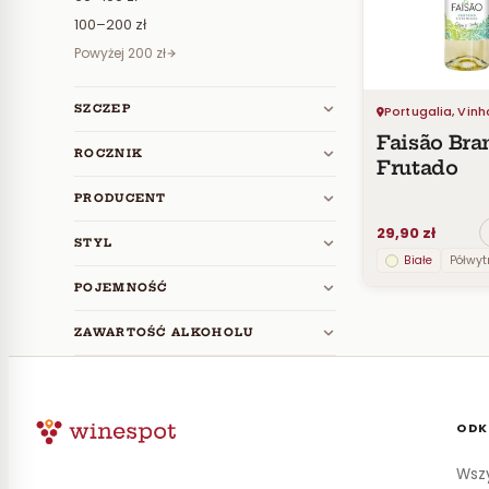
100–200 zł
Powyżej 200 zł
SZCZEP
Portugalia, Vin
Faisão Bra
ROCZNIK
Frutado
PRODUCENT
29,90 zł
STYL
Białe
Półwy
POJEMNOŚĆ
ZAWARTOŚĆ ALKOHOLU
ODK
Wszy