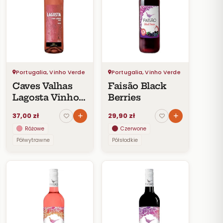
Portugalia, Vinho Verde
Portugalia, Vinho Verde
Caves Valhas
Faisão Black
Lagosta Vinho
Berries
Verde DOC
37,00 zł
29,90 zł
Rosé
Różowe
Czerwone
Półwytrawne
Półsłodkie