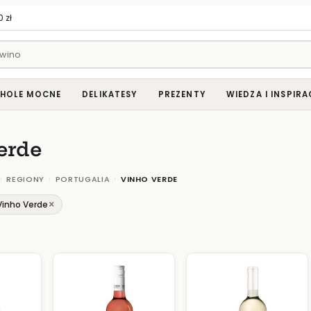
 zł
HOLE MOCNE
DELIKATESY
PREZENTY
WIEDZA I INSPIRA
erde
›
›
›
REGIONY
PORTUGALIA
VINHO VERDE
×
Vinho Verde
0