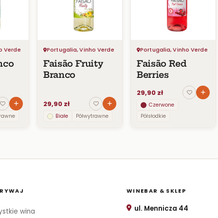
ho Verde
Portugalia, Vinho Verde
Portugalia, Vinho Verde
nco
Faisão Fruity
Faisão Red
Branco
Berries
29,90 zł
29,90 zł
Czerwone
trawne
Białe
Półwytrawne
Półsłodkie
RYWAJ
WINEBAR & SKLEP
ul. Mennicza 44
stkie wina