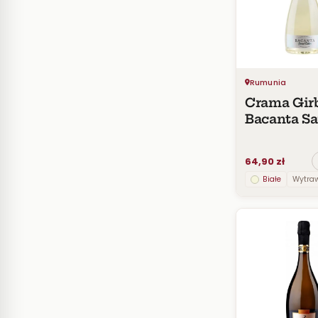
Rumunia
Crama Gir
Bacanta Sa
Special Ed
2019
64,90 zł
Białe
Wytra