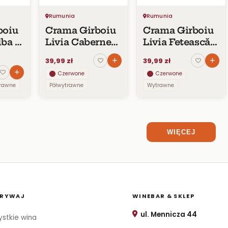
Rumunia
Rumunia
boiu
Crama Girboiu
Crama Girboiu
lba +
Livia Cabernet
Livia Fetească
ay
Sauvignon DOC
Neagră DOC
39,99 zł
39,99 zł
2018
2018
Czerwone
Czerwone
IG
trawne
Półwytrawne
Wytrawne
WIĘCEJ
RYWAJ
WINEBAR & SKLEP
ul. Mennicza 44
stkie wina