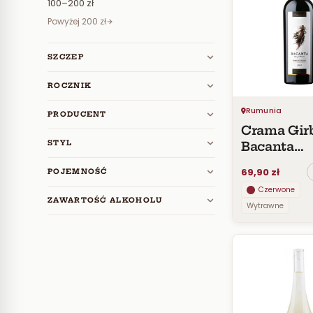
100–200 zł
Powyżej 200 zł
SZCZEP
ROCZNIK
Rumunia
PRODUCENT
Crama Gir
STYL
Bacanta
Fetească n
69,90 zł
POJEMNOŚĆ
DOC 2016
Czerwone
ZAWARTOŚĆ ALKOHOLU
Wytrawne