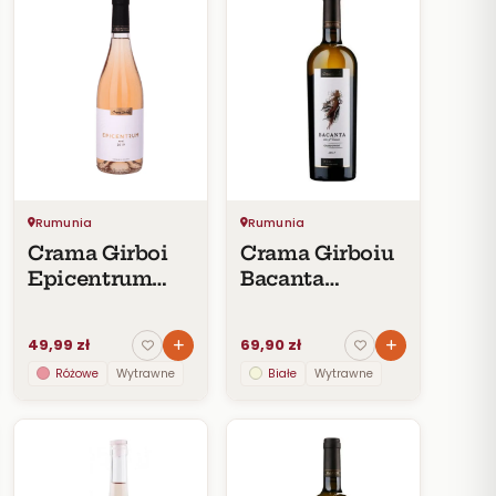
Rumunia
Rumunia
Crama Girboi
Crama Girboiu
Epicentrum
Bacanta
Rose DOC 2019
Chardonnay
DOC 2018
49,99 zł
69,90 zł
Różowe
Wytrawne
Białe
Wytrawne