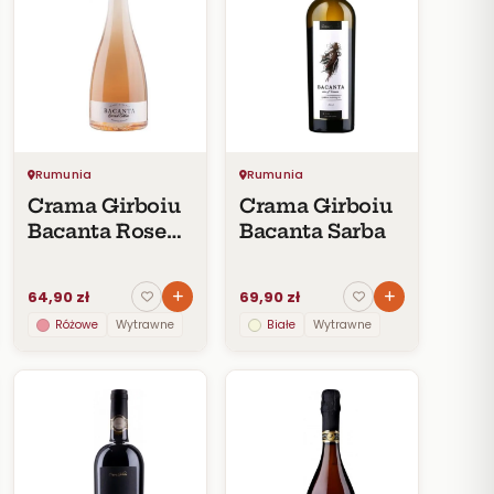
Rumunia
Rumunia
Crama Girboiu
Crama Girboiu
Bacanta Rose
Bacanta Sarba
Special Edition
2019
64,90 zł
69,90 zł
Różowe
Wytrawne
Białe
Wytrawne