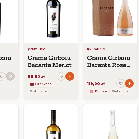
Rumunia
Rumunia
boiu
Crama Girboiu
Crama Girboiu
Bacanta Merlot
Bacanta Rose
eagră
Special Edition
69,90 zł
1,5L
119,00 zł
Czerwone
Wytrawne
Różowe
Wytrawne