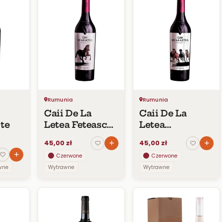
Rumunia
Rumunia
Caii De La
Caii De La
ote
Letea Feteasca
Letea
Neagra
QuintEssence
45,00 zł
45,00 zł
Czerwone
Czerwone
wne
Wytrawne
Wytrawne