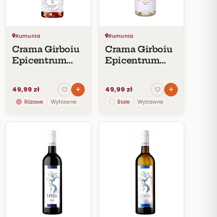
Rumunia
Rumunia
Crama Girboiu
Crama Girboiu
Epicentrum
Epicentrum
Rose DOC 2018
Şarbă +Plăvaie
DOC
49,99 zł
49,99 zł
Różowe
Wytrawne
Białe
Wytrawne