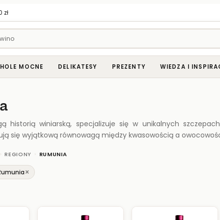
 zł
HOLE MOCNE
DELIKATESY
PREZENTY
WIEDZA I INSPIRA
a
ą historią winiarską, specjalizuje się w unikalnych szczepa
ją się wyjątkową równowagą między kwasowością a owocowością,
›
›
REGIONY
RUMUNIA
×
 Rumunia