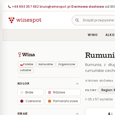
Przejdź
+48 693 357 682
|
biuro@winespot.pl
|
Darmowa dostawa
od 300
do
treści
WINO
ALKO
Rumuni
Wina
Rumunia, z dług
Polskie
Naturalne
Organiczne
rumuńskie cechu
Lokalne
STRONA GŁÓWNA
KOLOR
Region:
FILTRY:
Białe
Różowe
1-25 z 57 wyników
Czerwone
Pomarańczowe
SMAK