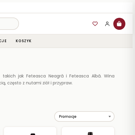
CJE
KOSZYK
ch takich jak Feteasca Neagră i Feteasca Albă. Wina
 często z nutami ziół i przypraw.