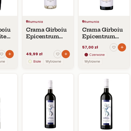
Rumunia
Rumunia
boiu
Crama Girboiu
Crama Girboiu
ite
Epicentrum
Epicentrum
Aligote +
Merlot &
57,00 zł
Muscat Ottonel
Cabernet
49,99 zł
Czerwone
DOC 2020
Sauvignon DOC
wne
Białe
Wytrawne
Wytrawne
2017