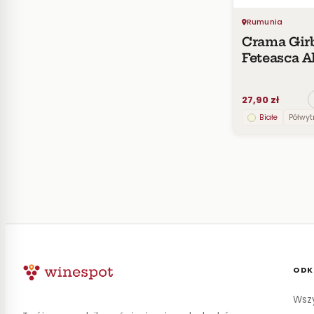
Rumunia
Crama Gir
Feteasca A
Chardonn
Varancha
27,90 zł
Exclusive 
Białe
Półwy
ODK
Wszy