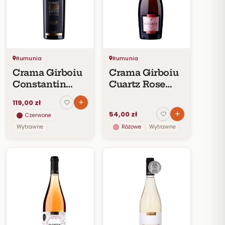
Rumunia
Rumunia
Crama Girboiu
Crama Girboiu
Constantin
Cuartz Rose
DOC 2016
Brut
119,00 zł
54,00 zł
Czerwone
Wytrawne
Różowe
Wytrawne