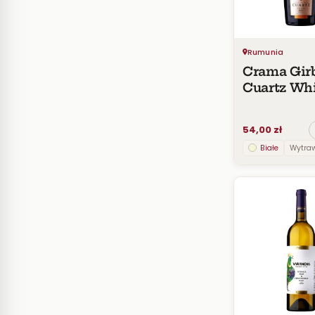
Rumunia
Crama Gir
Cuartz Wh
Brut
54,00 zł
Białe
Wytra