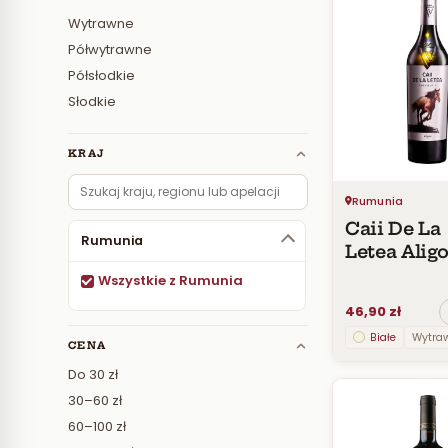
Wytrawne
Półwytrawne
Półsłodkie
Słodkie
KRAJ
Rumunia
Caii De La
Rumunia
Letea Alig
Wszystkie z Rumunia
46,90 zł
Białe
Wytra
CENA
Do 30 zł
30–60 zł
60–100 zł