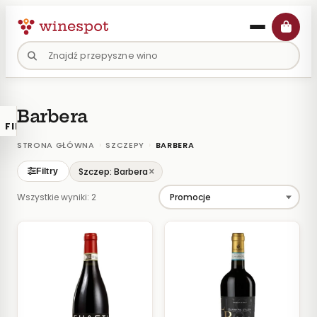
Przejdź
do
treści
Barbera
FILTRY
×
KATALOGU
›
›
STRONA GŁÓWNA
SZCZEPY
BARBERA
Wina
×
Szczep: Barbera
Filtry
Polskie
Wszystkie wyniki: 2
Naturalne
Organiczne
Lokalne
KOLOR
Białe
Różowe