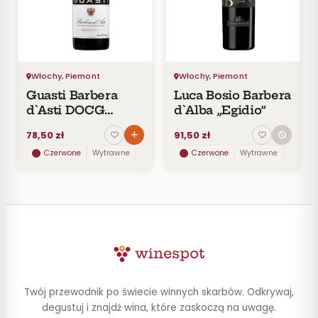
Czerwone
Pomarańczowe
SMAK
Wytrawne
Włochy, Piemont
Włochy, Piemont
Półwytrawne
Guasti Barbera
Luca Bosio Barbera
Półsłodkie
d`Asti DOCG
d`Alba „Egidio”
Słodkie
Desideria
78,50 zł
91,50 zł
Czerwone
Wytrawne
Czerwone
Wytrawne
KRAJ
Włochy
2
CENA
Do
Twój przewodnik po świecie winnych skarbów. Odkrywaj,
30
zł
degustuj i znajdź wina, które zaskoczą na uwagę.