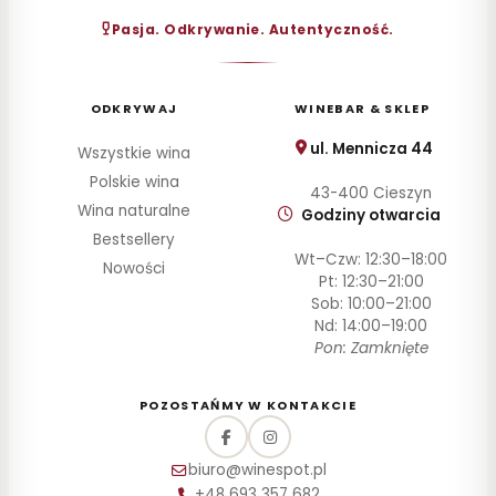
30–
Pasja. Odkrywanie. Autentyczność.
60
zł
60–
100
ODKRYWAJ
WINEBAR & SKLEP
zł
100–
ul. Mennicza 44
Wszystkie wina
200
Polskie wina
zł
43-400 Cieszyn
Wina naturalne
Godziny otwarcia
Powyżej
200 zł
Bestsellery
Wt–Czw: 12:30–18:00
Nowości
Pt: 12:30–21:00
SZCZEP
Sob: 10:00–21:00
Nd: 14:00–19:00
ROCZNIK
Pon: Zamknięte
PRODUCENT
POZOSTAŃMY W KONTAKCIE
STYL
biuro@winespot.pl
POJEMNOŚĆ
+48 693 357 682