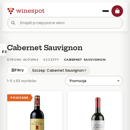
Przejdź
do
treści
Cabernet Sauvignon
FILTRY
×
KATALOGU
›
›
STRONA GŁÓWNA
SZCZEPY
CABERNET SAUVIGNON
Wina
×
Szczep: Cabernet Sauvignon
Filtry
Polskie
1-5 z 63 wyników
Naturalne
Organiczne
POLECANE
Lokalne
KOLOR
Białe
Różowe