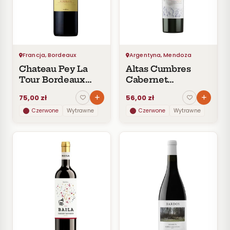
Czerwone
Pomarańczowe
SMAK
Wytrawne
Francja, Bordeaux
Argentyna, Mendoza
Półwytrawne
Chateau Pey La
Altas Cumbres
Półsłodkie
Tour Bordeaux
Cabernet
Słodkie
Dourthe
Sauvignon
75,00 zł
56,00 zł
Czerwone
Wytrawne
Czerwone
Wytrawne
KRAJ
Argentyna
2
Chile
4
Czechy
1