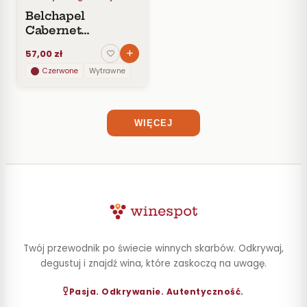
ROCZNIK
Belchapel
Węgry
1
Cabernet
PRODUCENT
Sauvignon
57,00 zł
Włochy
8
STYL
Czerwone
Wytrawne
POJEMNOŚĆ
WIĘCEJ
ZAWARTOŚĆ
ALKOHOLU
Twój przewodnik po świecie winnych skarbów. Odkrywaj,
degustuj i znajdź wina, które zaskoczą na uwagę.
Pasja. Odkrywanie. Autentyczność.