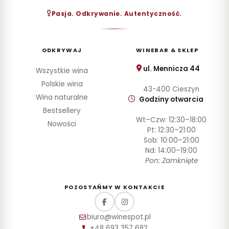
30–
Pasja. Odkrywanie. Autentyczność.
60
zł
60–
100
ODKRYWAJ
WINEBAR & SKLEP
zł
100–
ul. Mennicza 44
Wszystkie wina
200
Polskie wina
zł
43-400 Cieszyn
Wina naturalne
Godziny otwarcia
Powyżej
200 zł
Bestsellery
Wt–Czw: 12:30–18:00
Nowości
Pt: 12:30–21:00
SZCZEP
Sob: 10:00–21:00
Nd: 14:00–19:00
ROCZNIK
Pon: Zamknięte
PRODUCENT
POZOSTAŃMY W KONTAKCIE
STYL
biuro@winespot.pl
POJEMNOŚĆ
+48 693 357 682