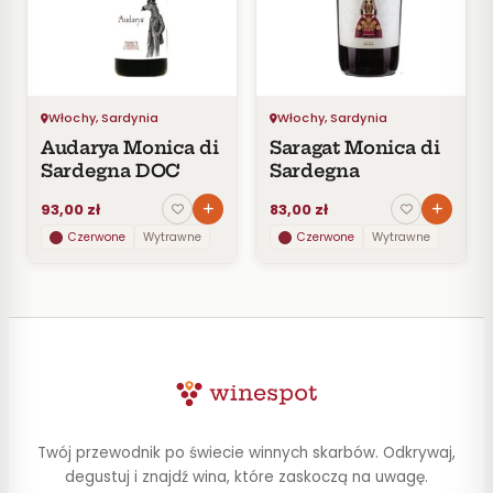
Czerwone
Pomarańczowe
SMAK
Wytrawne
Włochy, Sardynia
Włochy, Sardynia
Półwytrawne
Audarya Monica di
Saragat Monica di
Półsłodkie
Sardegna DOC
Sardegna
Słodkie
93,00 zł
83,00 zł
Czerwone
Wytrawne
Czerwone
Wytrawne
KRAJ
Włochy
2
CENA
Do
Twój przewodnik po świecie winnych skarbów. Odkrywaj,
30
zł
degustuj i znajdź wina, które zaskoczą na uwagę.