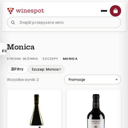
Przejdź
do
treści
Monica
FILTRY
×
KATALOGU
›
›
STRONA GŁÓWNA
SZCZEPY
MONICA
Wina
×
Szczep: Monica
Filtry
Polskie
Wszystkie wyniki: 2
Naturalne
Organiczne
Lokalne
KOLOR
Białe
Różowe