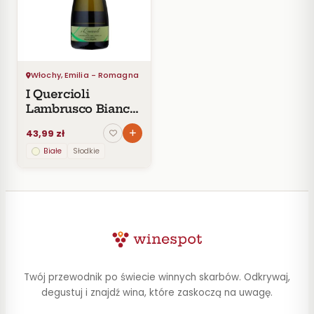
Czerwone
Pomarańczowe
SMAK
Wytrawne
Włochy, Emilia - Romagna
Półwytrawne
I Quercioli
Półsłodkie
Lambrusco Bianco
Słodkie
Dolce dell’Emilia
43,99 zł
IGT
Białe
Słodkie
KRAJ
Włochy
1
CENA
Twój przewodnik po świecie winnych skarbów. Odkrywaj,
Do
30
degustuj i znajdź wina, które zaskoczą na uwagę.
zł