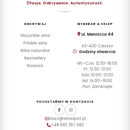
30–
Pasja. Odkrywanie. Autentyczność.
60
zł
60–
ODKRYWAJ
WINEBAR & SKLEP
100
zł
ul. Mennicza 44
Wszystkie wina
100–
Polskie wina
200
43-400 Cieszyn
zł
Wina naturalne
Godziny otwarcia
Powyżej
Bestsellery
200 zł
Wt–Czw: 12:30–18:00
Nowości
Pt: 12:30–21:00
Sob: 10:00–21:00
SZCZEP
Nd: 14:00–19:00
Pon: Zamknięte
ROCZNIK
PRODUCENT
POZOSTAŃMY W KONTAKCIE
STYL
biuro@winespot.pl
+48 693 357 682
POJEMNOŚĆ