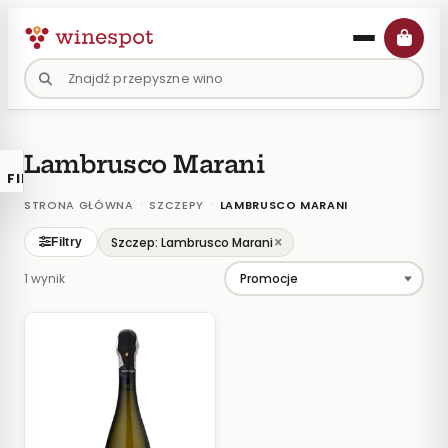
Przejdź
do
treści
Lambrusco Marani
FILTRY
×
KATALOGU
›
›
STRONA GŁÓWNA
SZCZEPY
LAMBRUSCO MARANI
Wina
×
Szczep: Lambrusco Marani
Filtry
Polskie
1 wynik
Naturalne
Organiczne
Lokalne
KOLOR
Białe
Różowe