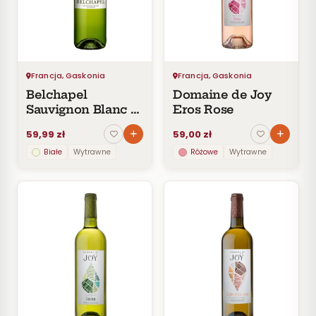
Czerwone
Pomarańczowe
SMAK
Wytrawne
Francja, Gaskonia
Francja, Gaskonia
Półwytrawne
Belchapel
Domaine de Joy
Półsłodkie
Sauvignon Blanc +
Eros Rose
Słodkie
Colombard
59,99 zł
59,00 zł
Białe
Wytrawne
Różowe
Wytrawne
KRAJ
Francja
Wszystkie
z Francja
Gaskonia