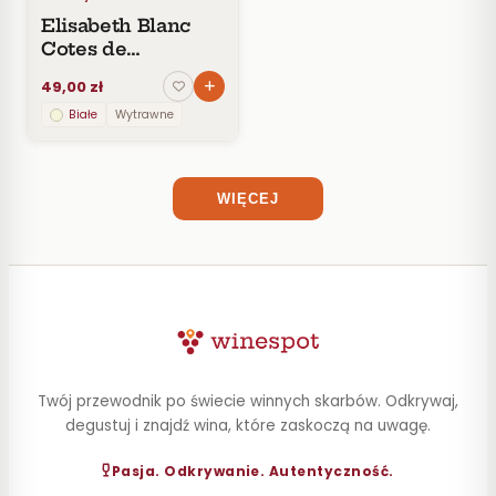
Elisabeth Blanc
STYL
Cotes de
Gascogne
POJEMNOŚĆ
49,00 zł
Białe
Wytrawne
ZAWARTOŚĆ
ALKOHOLU
WIĘCEJ
Twój przewodnik po świecie winnych skarbów. Odkrywaj,
degustuj i znajdź wina, które zaskoczą na uwagę.
Pasja. Odkrywanie. Autentyczność.