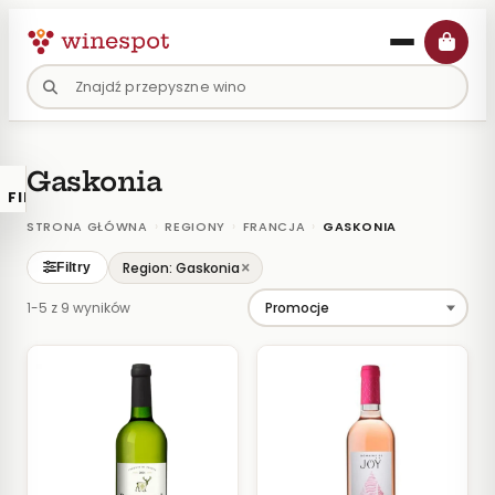
Przejdź
do
treści
Gaskonia
FILTRY
×
KATALOGU
›
›
›
STRONA GŁÓWNA
REGIONY
FRANCJA
GASKONIA
Wina
×
Region: Gaskonia
Filtry
Polskie
1-5 z 9 wyników
Naturalne
Organiczne
Lokalne
KOLOR
Białe
Różowe