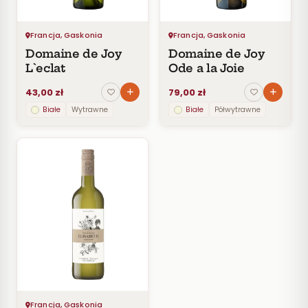
CENA
Do
30
Francja, Gaskonia
Francja, Gaskonia
zł
Domaine de Joy
Domaine de Joy
30–
L`eclat
Ode a la Joie
60
zł
43,00 zł
79,00 zł
60–
Białe
Wytrawne
Białe
Półwytrawne
100
zł
100–
200
zł
Powyżej
200 zł
SZCZEP
ROCZNIK
PRODUCENT
Francja, Gaskonia