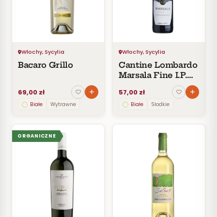
Czerwone
Pomarańczowe
SMAK
Wytrawne
Włochy, Sycylia
Włochy, Sycylia
Półwytrawne
Bacaro Grillo
Cantine Lombardo
Półsłodkie
Marsala Fine I.P.
Słodkie
Ambra Sweet
69,00 zł
57,00 zł
Białe
Wytrawne
Białe
Słodkie
KRAJ
ORGANICZNE
Włochy
7
CENA
Do
30
zł