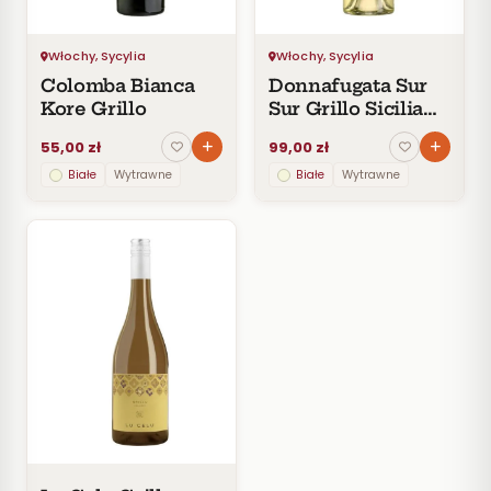
30–
60
zł
Włochy, Sycylia
Włochy, Sycylia
60–
Colomba Bianca
Donnafugata Sur
100
Kore Grillo
Sur Grillo Sicilia
zł
DOC
55,00 zł
99,00 zł
100–
200
Białe
Wytrawne
Białe
Wytrawne
zł
Powyżej
200 zł
SZCZEP
ROCZNIK
PRODUCENT
STYL
POJEMNOŚĆ