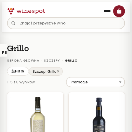
Przejdź
do
treści
Grillo
FILTRY
×
KATALOGU
›
›
STRONA GŁÓWNA
SZCZEPY
GRILLO
Wina
×
Szczep: Grillo
Filtry
Polskie
1-5 z 8 wyników
Naturalne
Organiczne
Lokalne
KOLOR
Białe
Różowe