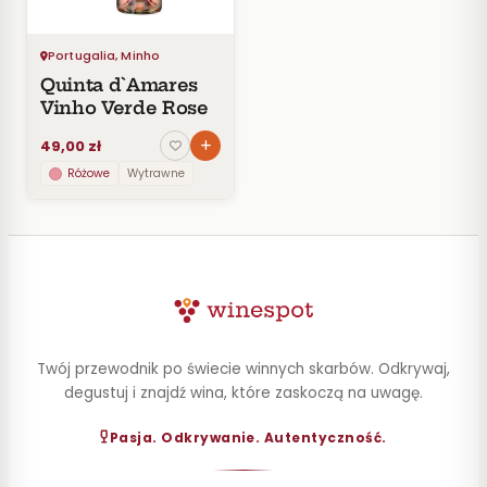
30–
60
zł
Portugalia, Minho
60–
Quinta d`Amares
100
Vinho Verde Rose
zł
49,00 zł
100–
200
Różowe
Wytrawne
zł
Powyżej
200 zł
SZCZEP
ROCZNIK
Twój przewodnik po świecie winnych skarbów. Odkrywaj,
PRODUCENT
degustuj i znajdź wina, które zaskoczą na uwagę.
STYL
Pasja. Odkrywanie. Autentyczność.
POJEMNOŚĆ