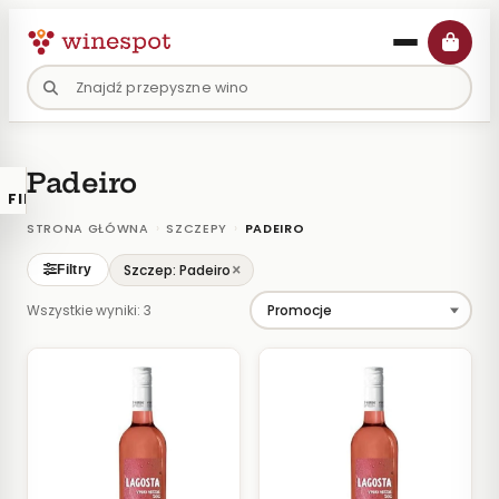
Przejdź
do
treści
Padeiro
FILTRY
×
KATALOGU
›
›
STRONA GŁÓWNA
SZCZEPY
PADEIRO
Wina
×
Szczep: Padeiro
Filtry
Polskie
Wszystkie wyniki: 3
Naturalne
Organiczne
Lokalne
KOLOR
Białe
Różowe