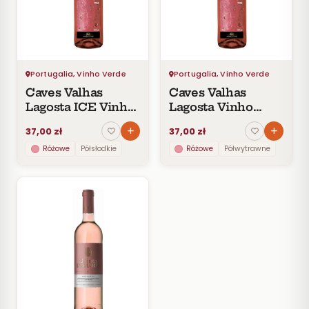
Czerwone
Pomarańczowe
SMAK
Wytrawne
Portugalia, Vinho Verde
Portugalia, Vinho Verde
Półwytrawne
Caves Valhas
Caves Valhas
Półsłodkie
Lagosta ICE Vinho
Lagosta Vinho
Słodkie
Verde DOC Rosé
Verde DOC Rosé
37,00 zł
37,00 zł
Różowe
Półsłodkie
Różowe
Półwytrawne
KRAJ
Portugalia
3
CENA
Do
30
zł