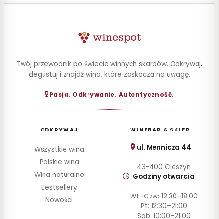
Wino
Bag-
in-
Box
–
czy
Twój przewodnik po świecie winnych skarbów. Odkrywaj,
warto
degustuj i znajdź wina, które zaskoczą na uwagę.
kupować
wino
Pasja. Odkrywanie. Autentyczność.
w
kartonie?
2026-
ODKRYWAJ
WINEBAR & SKLEP
07-19
ABC
WINA
ul. Mennicza 44
Wszystkie wina
Polskie wina
43-400 Cieszyn
Pálava
Wina naturalne
Godziny otwarcia
–
aromatyczne
Bestsellery
Wt–Czw: 12:30–18:00
wino
Nowości
Pt: 12:30–21:00
z
Sob: 10:00–21:00
Moraw,