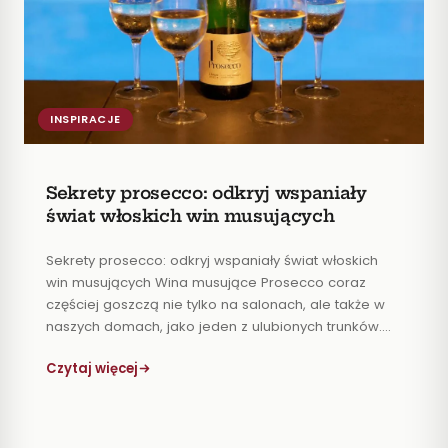
BLOGU
Szukaj
na
blogu
SZUKAJ
INSPIRACJE
KATEGORIE
abc
Wszystkie
Sekrety prosecco: odkryj wspaniały
wina
świat włoskich win musujących
historia
alkohole
wina
Inspiracje
Porady
Sekrety prosecco: odkryj wspaniały świat włoskich
win musujących Wina musujące Prosecco coraz
Regiony
szczepy
częściej goszczą nie tylko na salonach, ale także w
wine
Wiedza
naszych domach, jako jeden z ulubionych trunków.
pairing
Nic dziwnego dlatego, że mają delikatny i przyjemny
wino na
Czytaj więcej
smak, który potrafi urozmaicić nie tylko dania, ale
prezent
także całe przyjęcie. Jeżeli myślisz o białym winie
musującym, pewnie od […]
OSTATNIE
WPISY