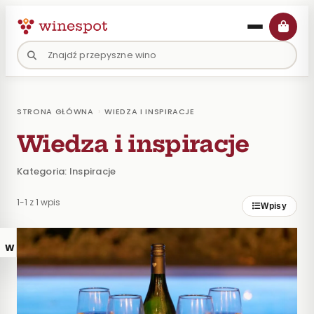
›
STRONA GŁÓWNA
WIEDZA I INSPIRACJE
Wiedza i inspiracje
Kategoria: Inspiracje
1-1 z 1 wpis
Wpisy
WPISY
×
BLOGA
SZUKAJ
NA