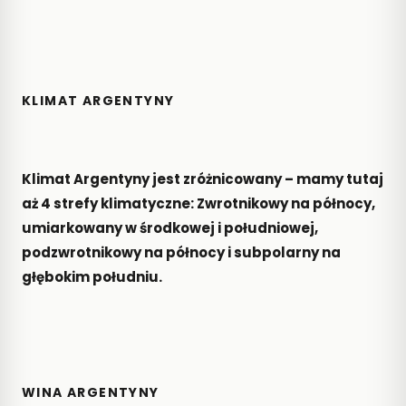
wszystko,
co
musisz
wiedzieć
o
KLIMAT ARGENTYNY
najsłynniejszym
młodym
winie
świata
Klimat Argentyny jest zróżnicowany – mamy tutaj
2025-
11-13
aż 4 strefy klimatyczne: Zwrotnikowy na północy,
umiarkowany w środkowej i południowej,
Winnica
Adoria
podzwrotnikowy na północy i subpolarny na
–
głębokim południu.
dolnośląska
perła
polskiego
winiarstwa
2025-
09-11
WINA ARGENTYNY