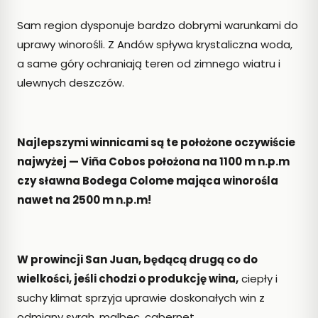
Sam region dysponuje bardzo dobrymi warunkami do
uprawy winorośli. Z Andów spływa krystaliczna woda,
a same góry ochraniają teren od zimnego wiatru i
ulewnych deszczów.
Najlepszymi winnicami są te położone oczywiście
najwyżej — Viña Cobos położona na 1100 m n.p.m
czy sławna Bodega Colome mająca winorośla
nawet na 2500 m n.p.m!
W prowincji San Juan, będącą drugą co do
wielkości, jeśli chodzi o produkcję wina,
ciepły i
suchy klimat sprzyja uprawie doskonałych win z
odmiany syrah, malbec, cabernet