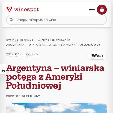
›
›
STRONA GŁÓWNA
WIEDZA I INSPIRACJE
ARGENTYNA – WINIARSKA POTĘGA Z AMERYKI POŁUDNIOWEJ
2022-07-13
·
Regiony
Wpisy
Argentyna – winiarska
WPISY
×
potęga z Ameryki
BLOGA
Południowej
SZUKAJ
NA
BLOGU
2022-07-13
·
REGIONY
Szukaj
na