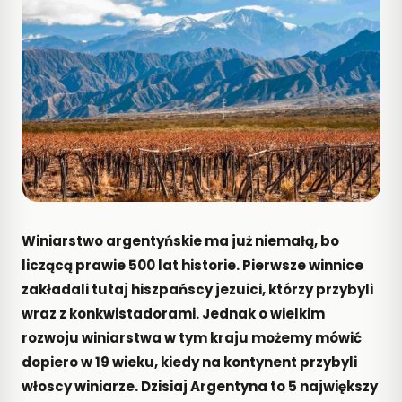
blogu
SZUKAJ
KATEGORIE
abc
Wszystkie
wina
historia
alkohole
wina
Inspiracje
Porady
Regiony
szczepy
wine
Wiedza
pairing
Winiarstwo argentyńskie ma już niemałą, bo
wino na
liczącą prawie 500 lat historie. Pierwsze winnice
prezent
zakładali tutaj hiszpańscy jezuici, którzy przybyli
wraz z konkwistadorami. Jednak o wielkim
OSTATNIE
rozwoju winiarstwa w tym kraju możemy mówić
WPISY
Wino
dopiero w 19 wieku, kiedy na kontynent przybyli
Bag-
włoscy winiarze. Dzisiaj Argentyna to 5 największy
in-