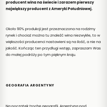
producent wina na świecie i zarazem pierwszy
Box
–
największy producent z Ameryki Południowej.
czy
warto
kupować
wino
Około 90% produkcji jest przeznaczona na rodzimy
w
rynek i chociaż można tu znaleźć wina niezwykłe, to w
kartonie?
większości producenci nastawieni są na ilość, a nie na
2026-
07-19
jakość. Kończąc ten przydługi wstęp, zapraszam Was
ABC
do małej podróży po tym pięknym kraju.
WINA
Pálava
–
aromatyczne
wino
z
GEOGRAFIA ARGENTYNY
Moraw,
które
warto
odkryć
Na początek trochę geografii. Argentyna pod