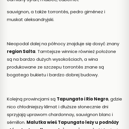
sauvignon, a także torrontés, pedro giménez i
muskat aleksandryjski.
Nieopodal dalej na północy znajduje się dosyć znany
region Salta
. Tamtejsze winnice również położone
są na bardzo dużych wysokościach, a wina
produkowane ze szczepu torrontés znane są
bogatego bukietu i bardzo dobrej budowy.
Kolejną prowincjami są
Tapungato i Rio Negro
, gdzie
nico chłodniejszy klimat i dłuższe słonecznie dni
sprzyjają uprawom chardonnay, sauvignon blanc i
sémillon.
Malutka wieś Tapungato leży u podnóży