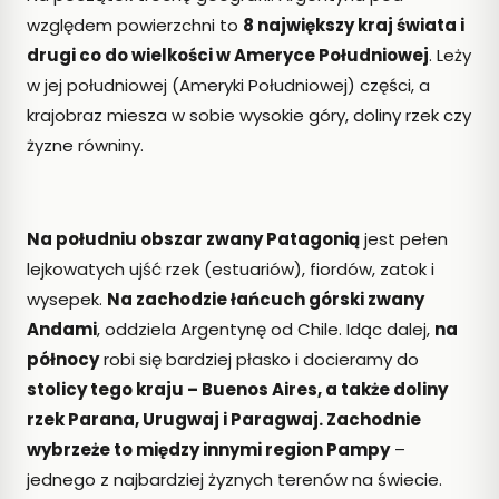
2026-
względem powierzchni to
8 największy kraj świata i
07-16
SZCZEPY
drugi co do wielkości w Ameryce Południowej
. Leży
w jej południowej (Ameryki Południowej) części, a
Wina
z
krajobraz miesza w sobie wysokie góry, doliny rzek czy
Doliny
żyzne równiny.
Rodanu
–
przewodnik
po
Na południu obszar zwany Patagonią
jest pełen
regionie,
szczepach
lejkowatych ujść rzek (estuariów), fiordów, zatok i
i
wysepek.
Na zachodzie łańcuch górski zwany
Domaine
Andami
, oddziela Argentynę od Chile. Idąc dalej,
na
Alary
północy
robi się bardziej płasko i docieramy do
2026-
06-29
stolicy tego kraju – Buenos Aires, a także doliny
REGIONY
rzek Parana, Urugwaj i Paragwaj. Zachodnie
Beaujolais
wybrzeże to między innymi region Pampy
–
Nouveau
jednego z najbardziej żyznych terenów na świecie.
–