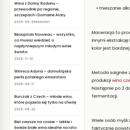
Wina z Doliny Rodanu –
• mieszanie alko
przewodnik po regionie,
szczepach i Domaine Alary
2026-06-29
REGIONY
Maceracja to pro
Beaujolais Nouveau – wszystko,
innymi ekstrakcję
co musisz wiedzieć o
najsłynniejszym młodym winie
kolor jest bardzi
świata
2025-11-13
Winnica Adoria – dolnośląska
Metoda saignée z
perła polskiego winiarstwa
produkcji
wina cz
2025-09-11
Następnie po 2 do
fermentacji.
Burczak z Czech – młode wino,
które pojawia się tylko na chwilę
2025-08-22
Wiele osób myśli 
Biel zawsze na czasie – lekkie i
świeże białe wina idealne na lato
faktycznie powst