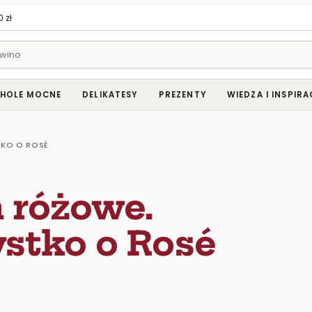
 zł
HOLE MOCNE
DELIKATESY
PREZENTY
WIEDZA I INSPIRA
TKO O ROSÉ
 różowe.
stko o Rosé