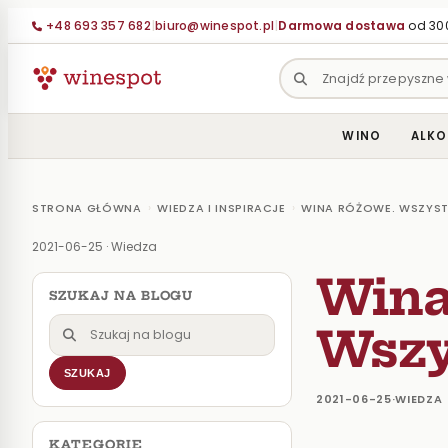
+48 693 357 682
|
biuro@winespot.pl
|
Darmowa dostawa
od 300
WINO
ALKO
›
›
STRONA GŁÓWNA
WIEDZA I INSPIRACJE
WINA RÓŻOWE. WSZYS
2021-06-25
·
Wiedza
Wina
SZUKAJ NA BLOGU
Szukaj
Wszy
na
SZUKAJ
blogu
2021-06-25
·
WIEDZA
KATEGORIE