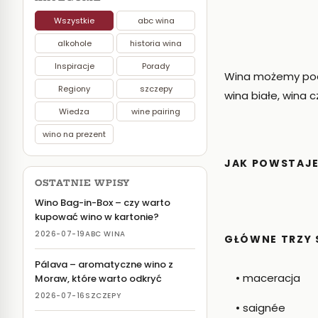
Wszystkie
abc wina
alkohole
historia wina
Inspiracje
Porady
Wina możemy podz
Regiony
szczepy
wina białe, wina 
Wiedza
wine pairing
wino na prezent
JAK POWSTAJ
OSTATNIE WPISY
Wino Bag-in-Box – czy warto
kupować wino w kartonie?
2026-07-19
ABC WINA
GŁÓWNE TRZY 
Pálava – aromatyczne wino z
• maceracja
Moraw, które warto odkryć
2026-07-16
SZCZEPY
• saignée