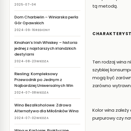
2025-07-04
tą metodą.
Dom Charbielin – Winiarska perła
Gór Opawskich
2024-09-16
REGIONY
CHARAKTERYS
Kinahan’s Irish Whiskey – historia
jednej z najstarszych irlandzkich
destylarni
Ten rodzaj wina n
2024-08-23
WIEDZA
szybkiej konsumpc
Riesling: Kompleksowy
mogą być zarówno
Przewodnik po Jednym z
zarówno wytrawne 
Najbardziej Uniwersalnych Win
2024-07-08
WIEDZA
Wino Bezalkoholowe: Zdrowa
Kolor wina zależ
Alternatywa dla Miłośników Wina
purpurowy czy na
2024-07-02
WIEDZA
Wina w Kartonie: Praktyczne