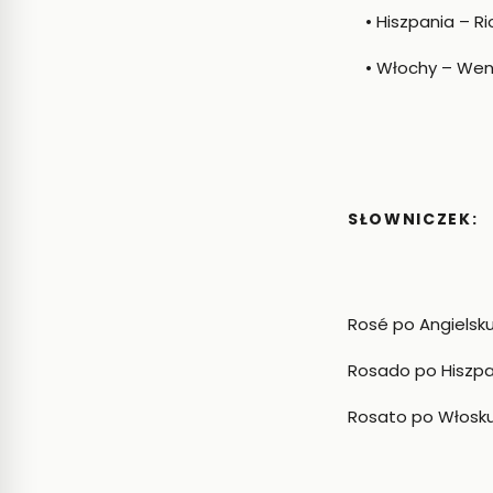
• Hiszpania – Ri
• Włochy – Wenec
SŁOWNICZEK:
Rosé po Angielsku
Rosado po Hiszp
Rosato po Włosk