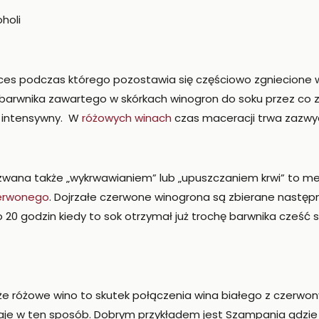
holi
ces podczas którego pozostawia się częściowo zgniecione w
 barwnika zawartego w skórkach winogron do soku przez co 
ej intensywny. W
różowych winach
czas maceracji trwa zazwyc
wana także „wykrwawianiem” lub „upuszczaniem krwi” to me
erwonego
. Dojrzałe czerwone winogrona są zbierane następ
 20 godzin kiedy to sok otrzymał już trochę barwnika cześć
że różowe wino to skutek połączenia wina białego z czerwon
aje w ten sposób. Dobrym przykładem jest Szampania gdzie