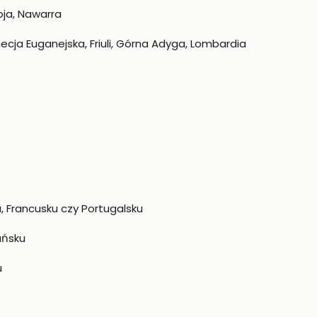
oja, Nawarra
ja Euganejska, Friuli, Górna Adyga, Lombardia
, Francusku czy Portugalsku
ańsku
u