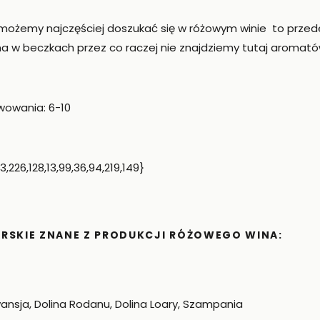
możemy najczęściej doszukać się w różowym winie to przede 
ina w beczkach przez co raczej nie znajdziemy tutaj aroma
owania: 6-10
226,128,13,99,36,94,219,149}
ARSKIE ZNANE Z PRODUKCJI RÓŻOWEGO WINA:
nsja, Dolina Rodanu, Dolina Loary, Szampania