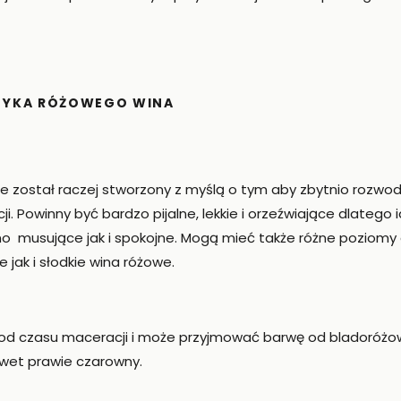
TYKA RÓŻOWEGO WINA
ie został raczej stworzony z myślą o tym aby zbytnio rozwodz
ji. Powinny być bardzo pijalne, lekkie i orzeźwiające dlatego
 musujące jak i spokojne. Mogą mieć także różne poziomy
jak i słodkie wina różowe.
y od czasu maceracji i może przyjmować barwę od bladoróżo
wet prawie czarowny.