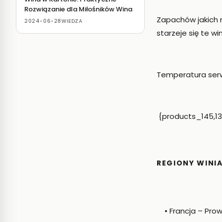
Rozwiązanie dla Miłośników Wina
Zapachów jakich 
2024-06-28
WIEDZA
starzeje się te w
Temperatura serw
{products_145,133,
REGIONY WINI
• Francja – Prowa