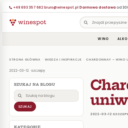
+48 693 357 682
|
biuro@winespot.pl
|
Darmowa dostawa
od 300
WINO
ALKO
›
›
STRONA GŁÓWNA
WIEDZA I INSPIRACJE
CHARDONNAY – WINO 
2022-03-12
·
szczepy
Char
SZUKAJ NA BLOGU
Szukaj
uniw
na
SZUKAJ
blogu
2022-03-12
·
SZCZEP
KATEGORIE