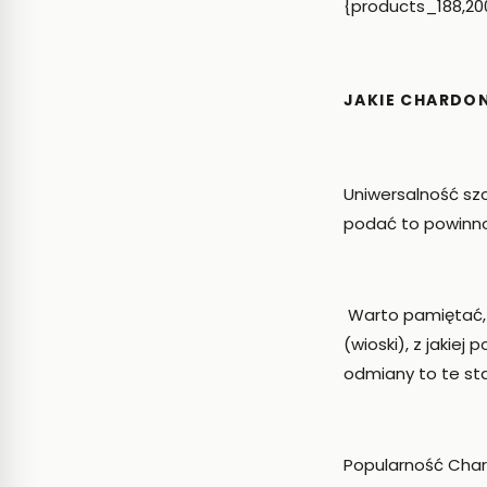
{products_188,200
JAKIE CHARDO
Uniwersalność szc
podać to powinno
Warto pamiętać, 
(wioski), z jakie
odmiany to te sta
Popularność Char