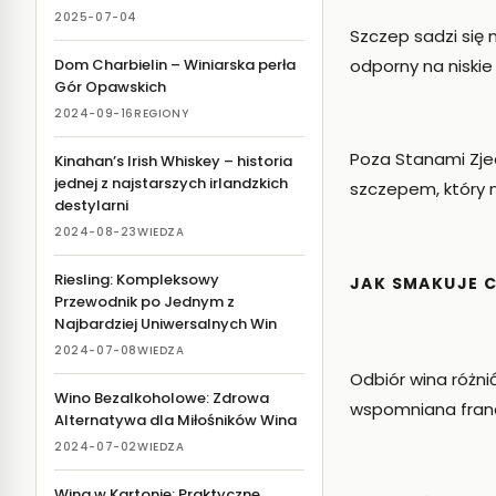
2025-07-04
Szczep sadzi się 
odporny na niskie
Dom Charbielin – Winiarska perła
Gór Opawskich
2024-09-16
REGIONY
Poza Stanami Zjed
Kinahan’s Irish Whiskey – historia
jednej z najstarszych irlandzkich
szczepem, który 
destylarni
2024-08-23
WIEDZA
Riesling: Kompleksowy
JAK SMAKUJE 
Przewodnik po Jednym z
Najbardziej Uniwersalnych Win
2024-07-08
WIEDZA
Odbiór wina różni
Wino Bezalkoholowe: Zdrowa
wspomniana franc
Alternatywa dla Miłośników Wina
2024-07-02
WIEDZA
Wina w Kartonie: Praktyczne