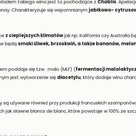
ładem takiego wina jest to pochodzące z
Chablis
. Apelac
nay. Charakteryzuje się wspomnianym
jabłkowo- cytruso
ce
z cieplejszych klimatów
jak np. Kalifornia czy Australi
ne będą
smaki śliwek, brzoskwiń, a także bananów, melon
m poddaje się tzw. malo (MLF) (
fermentacji malolaktyc
nym jest wytworzenie się
diacetylu
, który dodaje winu cha
y są używane również przy produkcji francuskich szampanów,
 jak sławne blancs de blanc, które powstaje w 100% ze sz