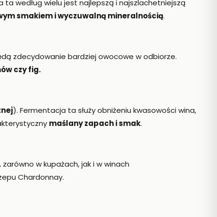
ja ta według wielu jest najlepszą i najszlachetniejszą
wym smakiem i wyczuwalną mineralnością
.
a będą zdecydowanie bardziej owocowe w odbiorze.
ów czy fig.
znej
). Fermentacja ta służy obniżeniu kwasowości wina,
rakterystyczny
maślany zapach i smak
.
 zarówno w kupażach, jak i w winach
czepu Chardonnay.