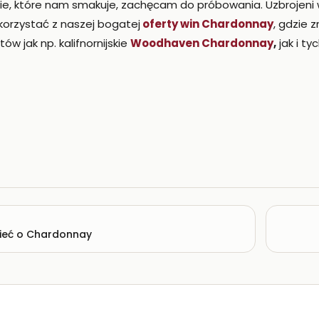
kie, które nam smakuje, zachęcam do próbowania. Uzbrojeni 
korzystać z naszej bogatej
oferty win Chardonnay
, gdzie 
tów jak np. kalifnornijskie
Woodhaven Chardonnay
,
jak i ty
ieć o Chardonnay