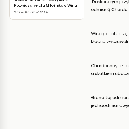
Doskonałym przyk
Rozwiązanie dla Miłośników Wina
odmianą Chardon
2024-06-28
WIEDZA
Wina podchodzą
Mocno wyczuwal
Chardonnay czase
a skutkiem ubocz
Grona tej odmian
jednoodmianowych