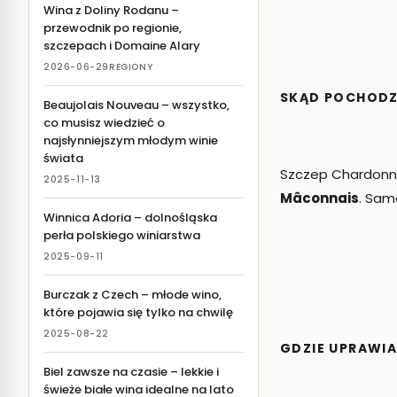
Wina z Doliny Rodanu –
przewodnik po regionie,
szczepach i Domaine Alary
2026-06-29
REGIONY
SKĄD POCHODZ
Beaujolais Nouveau – wszystko,
co musisz wiedzieć o
najsłynniejszym młodym winie
świata
Szczep Chardonnay
2025-11-13
Mâconnais
. Sam
Winnica Adoria – dolnośląska
perła polskiego winiarstwa
2025-09-11
Burczak z Czech – młode wino,
które pojawia się tylko na chwilę
2025-08-22
GDZIE UPRAWIA
Biel zawsze na czasie – lekkie i
świeże białe wina idealne na lato