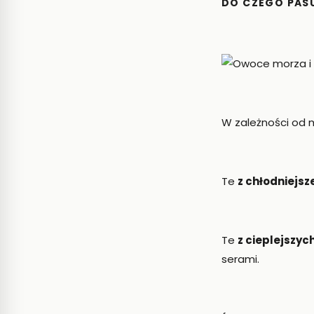
DO CZEGO PAS
W zależności od 
Te
z chłodniejsz
Te
z cieplejszyc
serami.