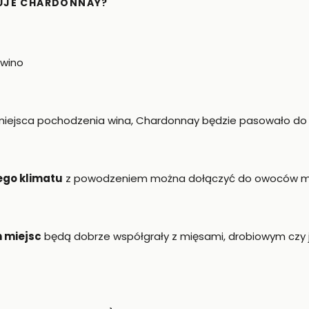
UJE CHARDONNAY?
miejsca pochodzenia wina, Chardonnay będzie pasowało do 
ego klimatu
z powodzeniem można dołączyć do owoców mo
h miejsc
będą dobrze współgrały z mięsami, drobiowym czy j