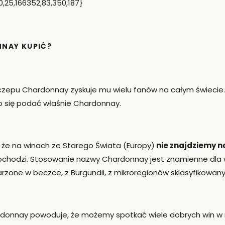
,25,166352,83,350,187}
NNAY KUPIĆ?
zepu Chardonnay zyskuje mu wielu fanów na całym świecie. C
 się podać właśnie Chardonnay.
że na winach ze Starego Świata (Europy)
nie znajdziemy n
j pochodzi. Stosowanie nazwy Chardonnay jest znamienne dla w
rzone w beczce, z Burgundii, z mikroregionów sklasyfikowany
donnay powoduje, że możemy spotkać wiele dobrych win w 