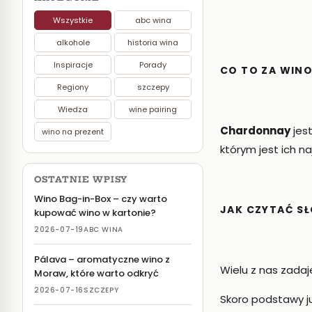
Wszystkie
abc wina
alkohole
historia wina
Inspiracje
Porady
CO TO ZA WIN
Regiony
szczepy
Wiedza
wine pairing
Chardonnay
jest
wino na prezent
którym jest ich n
OSTATNIE WPISY
Wino Bag-in-Box – czy warto
JAK CZYTAĆ S
kupować wino w kartonie?
2026-07-19
ABC WINA
Pálava – aromatyczne wino z
Wielu z nas zadaj
Moraw, które warto odkryć
2026-07-16
SZCZEPY
Skoro podstawy j