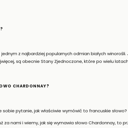
O?
 jednym z najbardziej popularnych odmian białych winorośli. 
ajwięcej, są obecnie Stany Zjednoczone, które po wielu latach
ŁOWO CHARDONNAY?
e sobie pytanie, jak właściwie wymówić to francuskie słow
uż za nami i wiemy, jak się wymawia słowo Chardonnay, to p