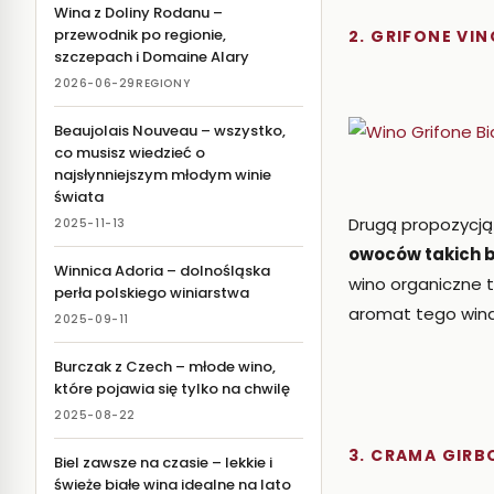
Wina z Doliny Rodanu –
przewodnik po regionie,
2. GRIFONE VI
szczepach i Domaine Alary
2026-06-29
REGIONY
Beaujolais Nouveau – wszystko,
co musisz wiedzieć o
najsłynniejszym młodym winie
świata
Drugą propozycją
2025-11-13
owoców takich b
Winnica Adoria – dolnośląska
wino organiczne t
perła polskiego winiarstwa
aromat tego wina
2025-09-11
Burczak z Czech – młode wino,
które pojawia się tylko na chwilę
2025-08-22
3. CRAMA GIRB
Biel zawsze na czasie – lekkie i
świeże białe wina idealne na lato