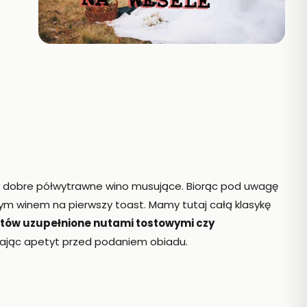
e dobre półwytrawne wino musujące. Biorąc pod uwagę
ym winem na pierwszy toast. Mamy tutaj całą klasykę
atów uzupełnione nutami tostowymi czy
zając apetyt przed podaniem obiadu.