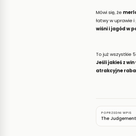
Mówi się, że
merl
łatwy w uprawie 
wiśni i jagód w 
To już wszystkie 
Jeśli jakieś z w
atrakcyjne raba
POPRZEDNI WPIS
The Judgement o