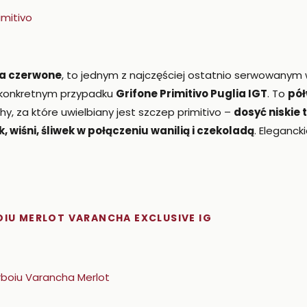
a czerwone
, to jednym z najczęściej ostatnio serwowanym
 konkretnym przypadku
Grifone Primitivo Puglia IGT
. To
pół
y, za które uwielbiany jest szczep primitivo –
dosyć niskie 
, wiśni, śliwek w połączeniu wanilią i czekoladą
. Eleganck
OIU MERLOT VARANCHA EXCLUSIVE IG