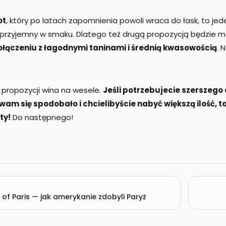
ot
, który po latach zapomnienia powoli wraca do łask, to je
i przyjemny w smaku. Dlatego też drugą propozycją będzie m
połączeniu z łagodnymi taninami i średnią kwasowością
. 
5 propozycji wina na wesele.
Jeśli potrzebujecie szerszego
in wam się spodobało i chcielibyście nabyć większą ilość,
ty!
Do następnego!
f Paris — jak amerykanie zdobyli Paryż