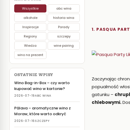
Wszystkie
abc wina
alkohole
historia wina
Inspiracje
Porady
1. PASQUA PAR
Regiony
szczepy
Wiedza
wine pairing
wino na prezent
OSTATNIE WPISY
Zaczynając chron
Wino Bag-in-Box – czy warto
popualrność włos
kupować wino w kartonie?
gatunku –
chrupk
2026-07-19
ABC WINA
chlebowymi.
Dos
Pálava – aromatyczne wino z
Moraw, które warto odkryć
2026-07-16
SZCZEPY