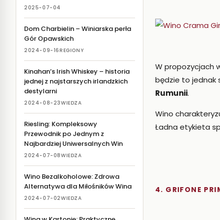
2025-07-04
Dom Charbielin – Winiarska perła
Gór Opawskich
2024-09-16
REGIONY
W propozycjach w
Kinahan’s Irish Whiskey – historia
będzie to jednak
jednej z najstarszych irlandzkich
destylarni
Rumunii
.
2024-08-23
WIEDZA
Wino charakteryzu
Riesling: Kompleksowy
Ładna etykieta sp
Przewodnik po Jednym z
Najbardziej Uniwersalnych Win
2024-07-08
WIEDZA
Wino Bezalkoholowe: Zdrowa
Alternatywa dla Miłośników Wina
4. GRIFONE PRI
2024-07-02
WIEDZA
Wina w Kartonie: Praktyczne