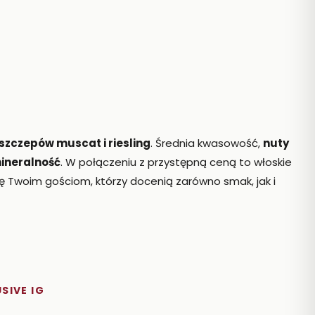
szczepów muscat i riesling
. Średnia kwasowość,
nuty
mineralność
. W połączeniu z przystępną ceną to włoskie
ę Twoim gościom, którzy docenią zarówno smak, jak i
SIVE IG