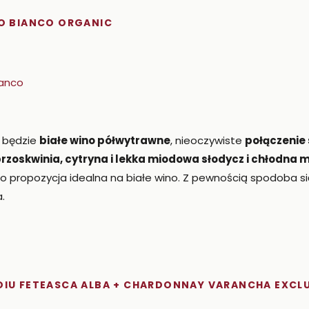
NO BIANCO ORGANIC
 będzie
białe wino półwytrawne
, nieoczywiste
połączenie 
rzoskwinia, cytryna i lekka miodowa słodycz i chłodna 
o propozycja idealna na białe wino. Z pewnością spodoba si
.
OIU FETEASCA ALBA + CHARDONNAY VARANCHA EXCLU