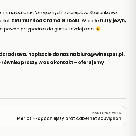
den z najbardziej ‘przyjaznych’ szczepów. Stosunkowo
erlot
z Rumunii od Crama Girboiu
. Wesołe
nuty jeżyn,
Na pewno przypadnie do gustu każdej cioci
 doradztwa, napiszcie do nas na biuro@winespot.pl.
 to również proszę Was o kontakt – oferujemy
NASTĘPNY WPIS
Merlot – łagodniejszy brat cabernet sauvignon