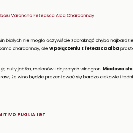
in białych nie mogło oczywiście zabraknąć chyba najbardzi
 samo chardonnay, ale
w połączeniu z feteasca alba
prosto
ją nuty jabłka, melonów i dojrzałych winogron.
Miodowa słod
rawi, że wino będzie prezentować się bardzo ciekawie i ładn
MITIVO PUGLIA IGT