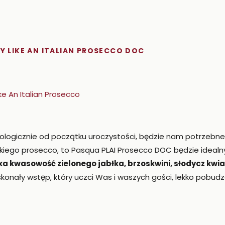
TY LIKE AN ITALIAN PROSECCO DOC
ologicznie od początku uroczystości, będzie nam potrzebn
kiego prosecco, to Pasqua PLAI Prosecco DOC będzie idealn
a kwasowość zielonego jabłka, brzoskwini, słodycz kwi
konały wstęp, który uczci Was i waszych gości, lekko pobud