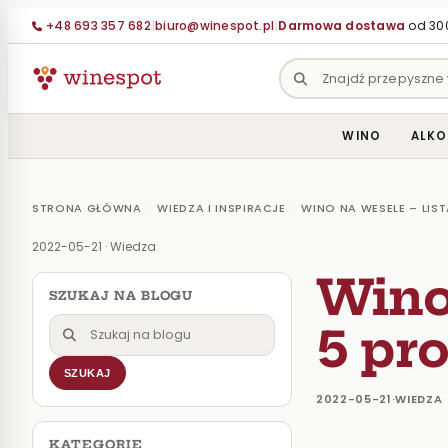
+48 693 357 682
|
biuro@winespot.pl
|
Darmowa dostawa
od 300
WINO
ALKO
›
›
STRONA GŁÓWNA
WIEDZA I INSPIRACJE
WINO NA WESELE – LIS
2022-05-21
·
Wiedza
Wino
SZUKAJ NA BLOGU
Szukaj
5 pr
na
SZUKAJ
blogu
2022-05-21
·
WIEDZA
KATEGORIE