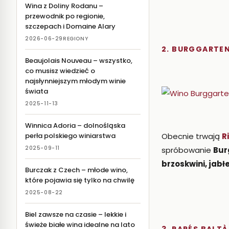
Wina z Doliny Rodanu –
przewodnik po regionie,
szczepach i Domaine Alary
2026-06-29
REGIONY
2. BURGGARTEN
Beaujolais Nouveau – wszystko,
co musisz wiedzieć o
najsłynniejszym młodym winie
świata
2025-11-13
Winnica Adoria – dolnośląska
Obecnie trwają
R
perła polskiego winiarstwa
2025-09-11
spróbowanie
Bur
brzoskwini, jab
Burczak z Czech – młode wino,
które pojawia się tylko na chwilę
2025-08-22
Biel zawsze na czasie – lekkie i
świeże białe wina idealne na lato