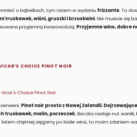
mnieć o bąbelkach, tym razem w wydaniu
frizzante
. To do
 truskawek, wiśni, gruszki i brzoskwini
. Nie musicie się 
nsowana przyjemną kwasowością.
Przyjemne wino, dobre na
 VICAR’S CHOICE PINOT NOIR
czerwieni.
Pinot noir prosto z Nowej Zelandii. Dojrzewając
h truskawek, malin, porzeczek.
Beczka nadaje nut wanilii,
 latem chętniej sięgamy po białe wina, to moim zdaniem wa