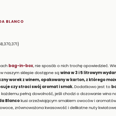
ADA BLANCO
8,370,371}
inach
bag-in-box
, nie sposób o nich trochę opowiedzieć. Wi
 w naszym sklepie dostępne są
wina w 3 i 5 litrowym wyda
czny worek z winem, opakowany w karton, z którego moż
psuje czy straci swój aromat i smak.
Dodatkowo jest to
ba
ia każdemu pełną dowolność, jeśli chodzi o dozowanie wina 
da Blanco
kusi orzeźwiającym smakiem owoców i aromatów
 owoce, zrównoważona kwasowość i delikatne nuty kwiatowe