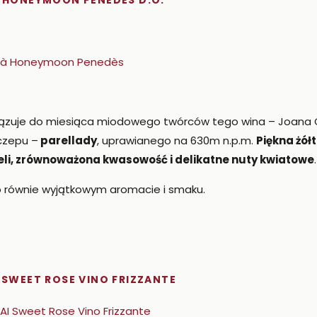
À HONEYMOON PENEDÈS D.O.
uje do miesiąca miodowego twórców tego wina – Joana Cusi
czepu –
parellady
, uprawianego na 630m n.p.m.
Piękna żó
reli, zrównoważona kwasowość i delikatne nuty kwiatowe
.
 równie wyjątkowym aromacie i smaku.
I SWEET ROSE VINO FRIZZANTE