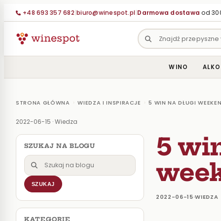
+48 693 357 682
|
biuro@winespot.pl
|
Darmowa dostawa
od 300
WINO
ALKO
›
›
STRONA GŁÓWNA
WIEDZA I INSPIRACJE
5 WIN NA DŁUGI WEEKE
2022-06-15
·
Wiedza
5 win
SZUKAJ NA BLOGU
Szukaj
wee
na
SZUKAJ
blogu
2022-06-15
·
WIEDZA
KATEGORIE