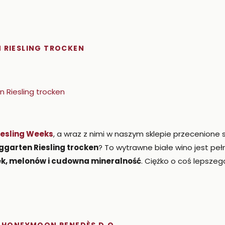
 RIESLING TROCKEN
iesling Weeks
, a wraz z nimi w naszym sklepie przecenione 
ggarten Riesling trocken
? To wytrawne białe wino jest peł
łek, melonów i cudowna mineralność
. Ciężko o coś lepszego