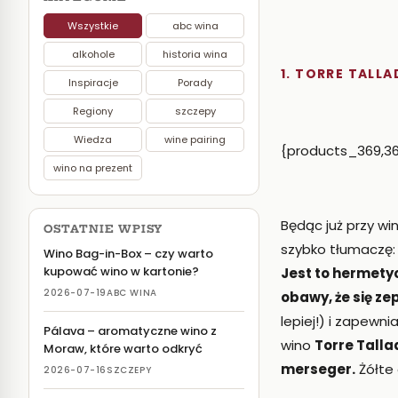
Wszystkie
abc wina
alkohole
historia wina
1. TORRE TALL
Inspiracje
Porady
Regiony
szczepy
Wiedza
wine pairing
{products_369,36
wino na prezent
Będąc już przy w
OSTATNIE WPISY
szybko tłumaczę:
Wino Bag-in-Box – czy warto
kupować wino w kartonie?
Jest to hermety
2026-07-19
ABC WINA
obawy, że się ze
lepiej!) i zapewn
Pálava – aromatyczne wino z
wino
Torre Talla
Moraw, które warto odkryć
merseger.
Żółte
2026-07-16
SZCZEPY