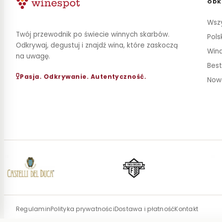
ODK
Wszy
Twój przewodnik po świecie winnych skarbów.
Pols
Odkrywaj, degustuj i znajdź wina, które zaskoczą
Wina
na uwagę.
Best
Pasja. Odkrywanie. Autentyczność.
Now
Regulamin
Polityka prywatności
Dostawa i płatność
Kontakt