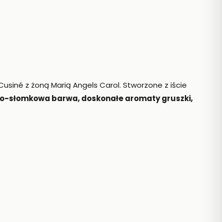
né z żoną Marią Angels Carol. Stworzone z iście
łto-słomkowa barwa, doskonałe aromaty gruszki,