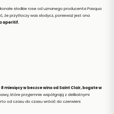
skonałe słodkie rose od uznanego producenta Pasqua
bać, że przytłoczy was słodycz, ponieważ jest ona
 aperitif.
e 8 miesięcy w beczce wino od Saint Clair, bogate w
 kawy, które przyjemnie współgrają z delikatnymi
rto od czasu do czasu wrócić do czerwieni.