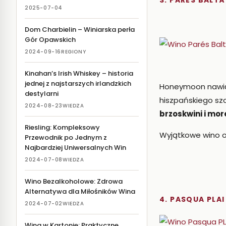
3. PARÉS BALT
2025-07-04
Dom Charbielin – Winiarska perła
Gór Opawskich
2024-09-16
REGIONY
Kinahan’s Irish Whiskey – historia
jednej z najstarszych irlandzkich
Honeymoon nawiąz
destylarni
hiszpańskiego sz
2024-08-23
WIEDZA
brzoskwini i mo
Riesling: Kompleksowy
Wyjątkowe wino o
Przewodnik po Jednym z
Najbardziej Uniwersalnych Win
2024-07-08
WIEDZA
Wino Bezalkoholowe: Zdrowa
Alternatywa dla Miłośników Wina
4. PASQUA PLA
2024-07-02
WIEDZA
Wina w Kartonie: Praktyczne