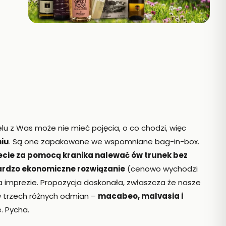
elu z Was może nie mieć pojęcia, o co chodzi, więc
niu
. Są one zapakowane we wspomniane bag-in-box.
ecie za pomocą kranika nalewać ów trunek bez
rdzo ekonomiczne rozwiązanie
(cenowo wychodzi
na imprezie. Propozycja doskonała, zwłaszcza że nasze
 trzech różnych odmian –
macabeo, malvasia i
. Pycha.